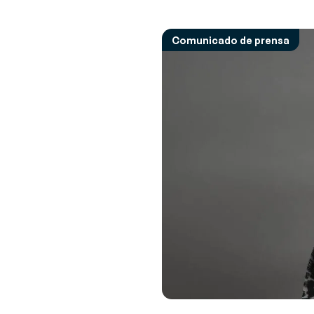
Descubre nuestras últimas noticias y
Opinión de los e
S
eventos
Opiniones y conse
R
Comunicado de prensa
retos y soluciones
Ge
Sobre Generix
in
Descubre más sobre nosotros
ta
a
G
Op
da