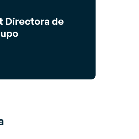
 Directora de
rupo
a