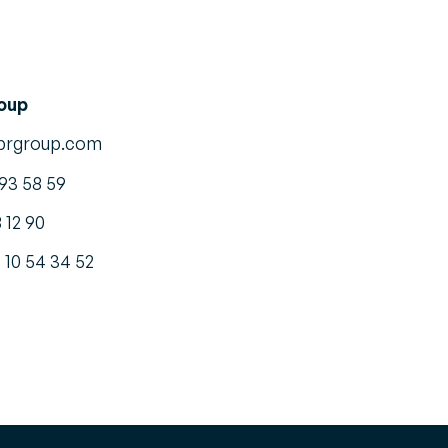
oup
prgroup.com
93 58 59
 12 90
10 54 34 52