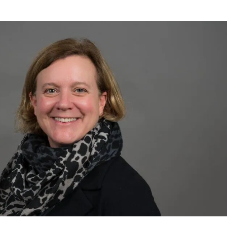
xpertos
istema de Gestión de
jos de expertos sobre
ecursos (RMS)
 del sector
stiona y optimiza de forma
teligente cada puesto, cada
rea, cada recurso en cada
lmacén
estión de inventarios (VMI)
timiza el inventario con
tos en tiempo real