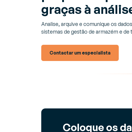
Descubra as últimas notícias e eventos
graças à anális
G
(
Sobre a Generix
Im
Analise, arquive e comunique os dado
Saiba mais sobre nós
in
sistemas de gestão de armazém e de 
c
G
Contactar um especialista
G
a
Coloque os da