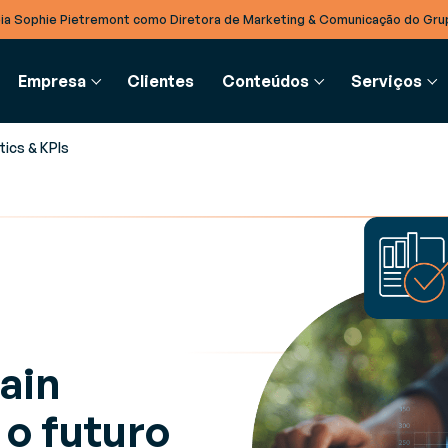
ia Sophie Pietremont como Diretora de Marketing & Comunicação do Gru
Empresa
Clientes
Conteúdos
Serviços
tics & KPIs
UPPLY CHAIN
INTEGRAÇÃO B2B
GLOSSÁRIO
SERVIÇOS
PARCEIROS
 de blog
estão de Recursos (RMS)
EDI
Glossário
Consultoria
Parceiros
as, artigos de opinião e notícias
timize a gestão dos seus
Simplifique a troca eletrónica
Definição de conceito
Orientação estratégica individual por
Torne-se parceiro Generix
tar a par das últimas novidades do
ecursos e equipamentos em
de dados em formato
especialistas do setor
rmazém
standard, estruturado e na
Cloud
ain
, Guias & Fichas de Produto
estão de Armazéns (WMS)
, guias e recomendações técnicas
umente a performance das
TradeXpress Infinity
 o futuro
cialistas para otimizar processos
perações do seu armazém
A sua plataforma de integraç