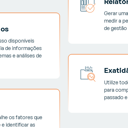
Relató
Gerar uma 
medir a p
dos
de gestão
sso disponíveis
cia de informações
emas e análises de
Exatid
Utilize to
para comp
passado e 
he os fatores que
 identificar as