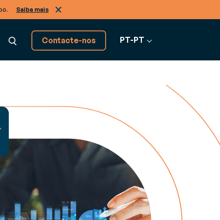
po.
Saiba mais
PT-PT
Contacte-nos
Descubra todas as
soluções software
Ver todo o software
s de negócio, de A a Z
ão