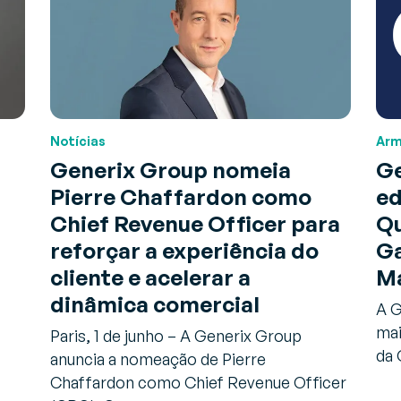
Notícias
Arm
Generix Group nomeia
Ge
Pierre Chaffardon como
ed
Chief Revenue Officer para
Q
reforçar a experiência do
Ga
cliente e acelerar a
M
dinâmica comercial
A G
mai
Paris, 1 de junho – A Generix Group
da 
anuncia a nomeação de Pierre
Chaffardon como Chief Revenue Officer