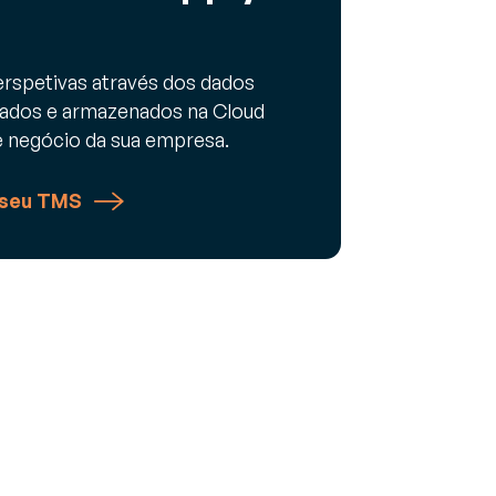
rspetivas através dos dados
cados e armazenados na Cloud
de negócio da sua empresa.
 seu TMS