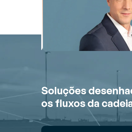
mo
&
o
Soluções desenhada
os fluxos da cadeia