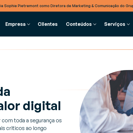
ia Sophie Pietremont como Diretora de Marketing & Comunicação do Gru
Empresa
Clientes
Conteúdos
Serviços
UPPLY CHAIN
INTEGRAÇÃO B2B
GLOSSÁRIO
SERVIÇOS
PARCEIROS
 de blog
estão de Recursos (RMS)
EDI
Glossário
Consultoria
Parceiros
da
as, artigos de opinião e notícias
timize a gestão dos seus
Simplifique a troca eletrónica
Definição de conceito
Orientação estratégica individual por
Torne-se parceiro Generix
tar a par das últimas novidades do
ecursos e equipamentos em
de dados em formato
especialistas do setor
rmazém
standard, estruturado e na
lor digital
Cloud
, Guias & Fichas de Produto
estão de Armazéns (WMS)
r com toda a segurança os
, guias e recomendações técnicas
umente a performance das
TradeXpress Infinity
cialistas para otimizar processos
perações do seu armazém
A sua plataforma de integraç
is criticos ao longo