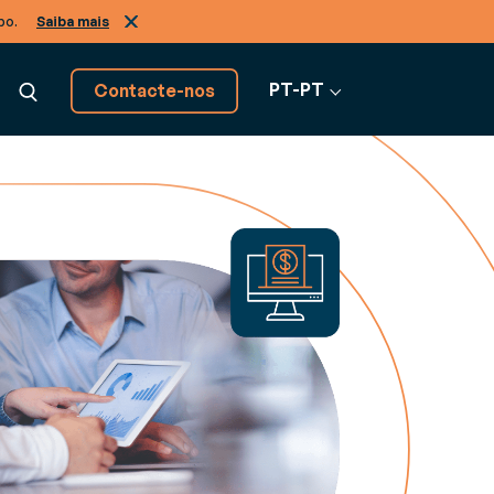
po.
Saiba mais
PT-PT
Contacte-nos
Descubra todas as
soluções software
Ver todo o software
s de negócio, de A a Z
ão