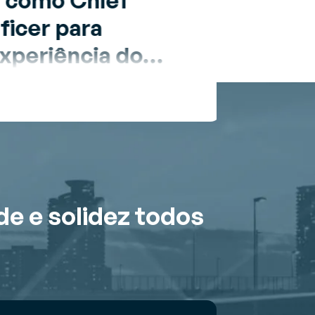
 como Chief
icer para
experiência do
elerar a dinâmica
de e solidez todos