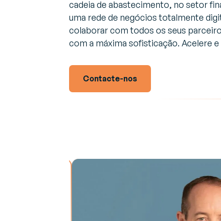
cadeia de abastecimento, no setor fin
Descubra as últimas notícias e eventos
G
uma rede de negócios totalmente digit
(
colaborar com todos os seus parceiro
Sobre a Generix
Im
Saiba mais sobre nós
com a máxima sofisticação. Acelere e 
in
c
Contacte-nos
G
G
a