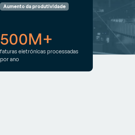
Aumento da produtividade
500M+
faturas eletrónicas processadas
por ano