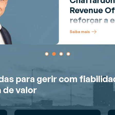
Chaffardon
Revenue Off
reforçar a 
cliente e ac
Saiba mais
comercial
s para gerir com fiabilida
 de valor