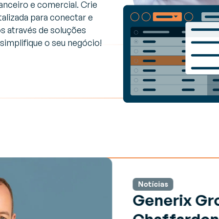
B2B e A2A de última geração
anceiro e comercial. Crie
estão de Transportes
alizada para conectar e
TMS)
s através de soluções
pulsione o transporte
simplifique o seu negócio!
teligente e aumente o ROI em
ada rota
estão de inventário (VMI)
estão colaborativa de
provisionamentos
Notícias
Generix Gro