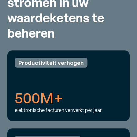
stromen in uw
waardeketens te
beheren
Productiviteit verhogen
500M+
elektronische facturen verwerkt per jaar