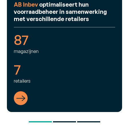
AB Inbev
optimaliseert hun
voorraadbeheer in samenwerking
met verschillende retailers
87
magazijnen
7
retailers
Succesverhaal bekijken