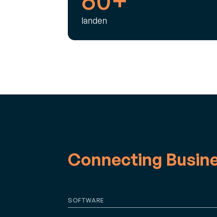
landen
Connecting Busin
SOFTWARE