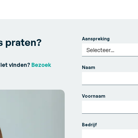
le magazijn
 en
ts
tor
endor Management
nventory (VMI)
ouw een lean, vraaggestuurde
pply chain
s praten?
Aanspreking
niet vinden?
Bezoek
Naam
Voornaam
Bedrijf