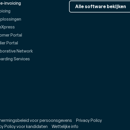
 e-invoicing
Alle software bekijken
oicing
oplossingen
eXpress
omer Portal
ier Portal
aborative Network
arding Services
hermingsbeleid voor persoonsgevens
Privacy Policy
cy Policy voor kandidaten
Wettelijke info