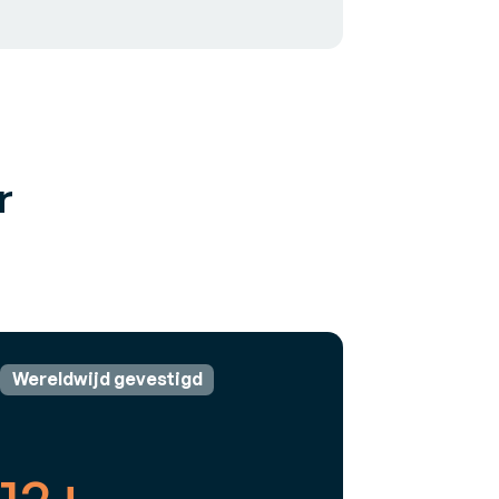
r
Wereldwijd gevestigd
12+