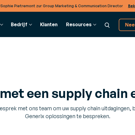
 Sophie Pietremont zur Group Marketing & Communication Director
Bek
Bedrijf
Klanten
Resources
Nee
UPPLY CHAIN
VERKLARENDE WOORDENLIJST
BTOB INTEGRATION
KLANTEN EN PARTNERS
DI
ransportmanagement
Verklarende Woordenlijst
EDI-oplossingen
Partners
Co
 met een supply chain 
TMS)
Realiseer operaties met
kale
Ontdek het rijke ecosysteem van partners
Om
ak slimmere charter- en
verschillende bedrijven in de
van Generix
adbeslissingen
cloud.
gesprek met ons team om uw supply chain uitdagingen, be
Generix oplossingen te bespreken.
 om
arehouse Mangement
TradeXpress Infinity
m
WMS)
De snelste elektronische
imuleer de efficiëntie in uw
gegevensuitwisseling