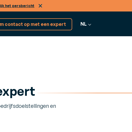
ijk het persbericht
NL
m contact op met een expert
Ontdek 17+
ENSTEN
softwareoplossingen
nsulting
expert
Alle software
 uw bedrijfsuitdagingen aan te gaan
bekijken
drijfsdoelstellingen en