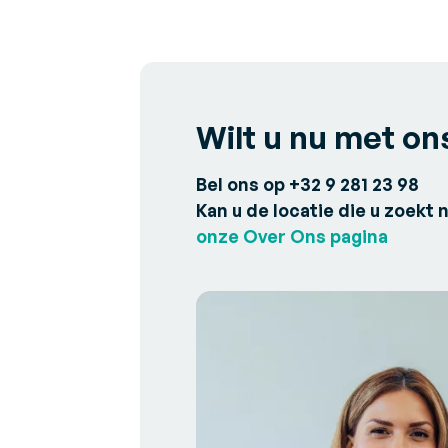
he
Expert Opinies
Blader door de nieuwste persberichten
Perspectieven en aanbevelingen van exper
aankomende evenementen
over uitdagingen en oplossingen in de sec
V
I
Over Ons
B
Maak kennis met Generix
su
Wilt u nu met on
Bel ons op +32 9 281 23 98
Kan u de locatie die u zoekt 
onze Over Ons pagina