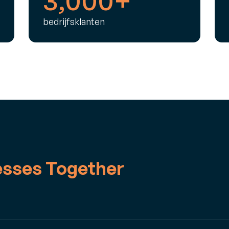
bedrijfsklanten
esses Together