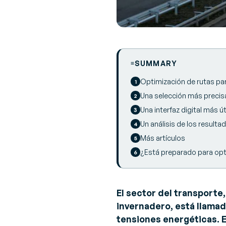
SUMMARY
Optimización de rutas pa
Una selección más precis
Una interfaz digital más ú
Un análisis de los result
Más artículos
¿Está preparado para opti
El sector del transporte
invernadero, está llama
tensiones energéticas. E