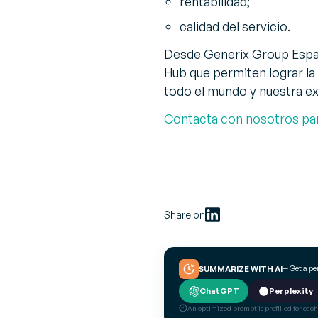
rentabilidad;
calidad del servicio.
Desde Generix Group Españ
Hub que permiten lograr la 
todo el mundo y nuestra exp
Contacta con nosotros pa
Share on
— Get a p
SUMMARIZE WITH AI
ChatGPT
Perplexity
An optimized prompt is prefilled for each