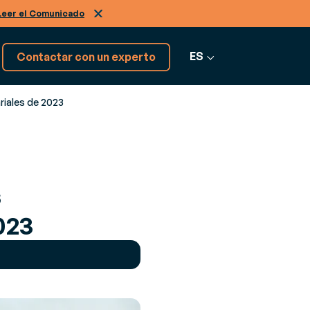
Leer el Comunicado
ES
Contactar con un experto
riales de 2023
¡Tenemos más softwares!
Descúbrelos
s
Ver más software
023