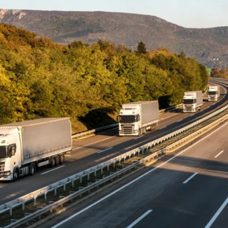
xpertos
istema de Gestión de
jos de expertos sobre
ecursos (RMS)
 del sector
stiona y optimiza de forma
teligente cada puesto, cada
rea, cada recurso en cada
lmacén
estión de inventarios (VMI)
timiza el inventario con
tos en tiempo real