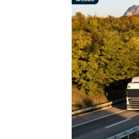
Descubre nuestras últimas noticias y
Opinión de los e
S
eventos
Opiniones y conse
R
retos y soluciones
Ge
Sobre Generix
in
Descubre más sobre nosotros
ta
a
G
Op
da