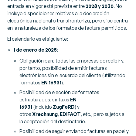
entrada en vigor está prevista entre
2028 y 2030
. No
incluye disposiciones relativas a la declaración
electrónica nacional o transfronteriza, pero sí se centra
en la naturaleza de los formatos de factura permitidos.
El calendario es el siguiente:
1 de enero de 2025
:
Obligación para todas las empresas de recibir y,
por tanto, posibilidad de emitir facturas
electrónicas sin el acuerdo del cliente (utilizando
formatos
EN 16931
).
Posibilidad de elección de formatos
estructurados: sintaxis
EN
16931
(incluido
ZugFeRD
) y
otros
Xrechnung
,
EDIFACT
, etc., pero sujetos a
la aceptación del destinatario.
Posibilidad de seguir enviando facturas en papel y