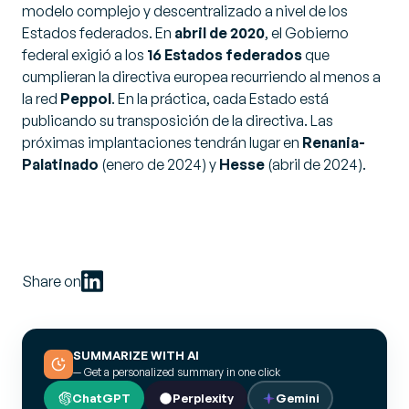
modelo complejo y descentralizado a nivel de los
Estados federados. En
abril de 2020
, el Gobierno
federal exigió a los
16 Estados federados
que
cumplieran la directiva europea recurriendo al menos a
la red
Peppol
. En la práctica, cada Estado está
publicando su transposición de la directiva. Las
próximas implantaciones tendrán lugar en
Renania-
Palatinado
(enero de 2024) y
Hesse
(abril de 2024).
Share on
SUMMARIZE WITH AI
— Get a personalized summary in one click
ChatGPT
Perplexity
Gemini