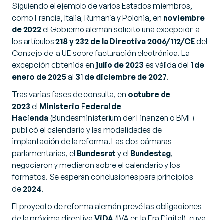
Siguiendo el ejemplo de varios Estados miembros,
como Francia, Italia, Rumanía y Polonia, en
noviembre
de 2022
el Gobierno alemán solicitó una excepción a
los artículos
218 y 232 de la Directiva 2006/112/CE
del
Consejo de la UE sobre facturación electrónica. La
excepción obtenida en
julio de 2023
es válida del
1 de
enero de 2025
al
31 de diciembre de 2027
.
Tras varias fases de consulta, en
octubre de
2023
el
Ministerio Federal de
Hacienda
(Bundesministerium der Finanzen o BMF)
publicó el calendario y las modalidades de
implantación de la reforma. Las dos cámaras
parlamentarias, el
Bundesrat
y el
Bundestag
,
negociaron y mediaron sobre el calendario y los
formatos. Se esperan conclusiones para principios
de
2024
.
El proyecto de reforma alemán prevé las obligaciones
de la próxima directiva
ViDA
(IVA en la Era Digital), cuya