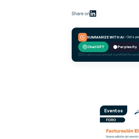
Share on
— Get a p
SUMMARIZE WITH AI
ChatGPT
Perplexity
An optimized prompt is prefilled for each
Eventos