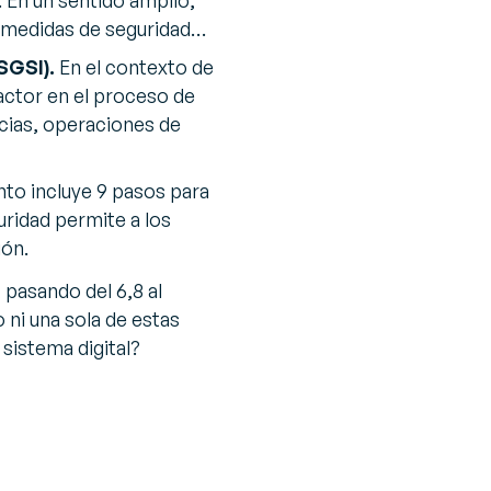
 En un sentido amplio,
e medidas de seguridad…
(SGSI).
En el contexto de
 actor en el proceso de
ncias, operaciones de
nto incluye 9 pasos para
ridad permite a los
ión.
 pasando del 6,8 al
 ni una sola de estas
 sistema digital?