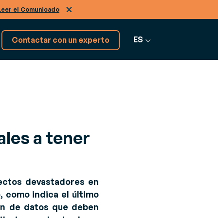
Leer el Comunicado
ES
Contactar con un experto
¡Tenemos más softwares!
Descúbrelos
les a tener
Ver más software
fectos devastadores en
, como indica el último
men de datos que deben