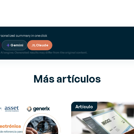
ersonalized summary in one click
Gemini
Claude
 AI engine. Generated results may differ from the original content.
Más artículos
Artículo