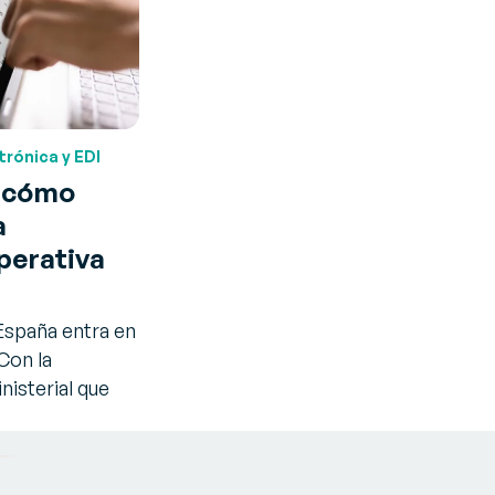
trónica y EDI
: cómo
a
operativa
 España entra en
Con la
nisterial que