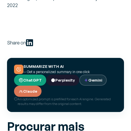
2022
Share on
SUMMARIZE WITH AI
— Get a personalized summary in one click
ChatGPT
Perplexity
Gemini
Claude
An optimized prompt is prefilled for each AI engine. Generated
results may differ from the original content.
Procurar mais