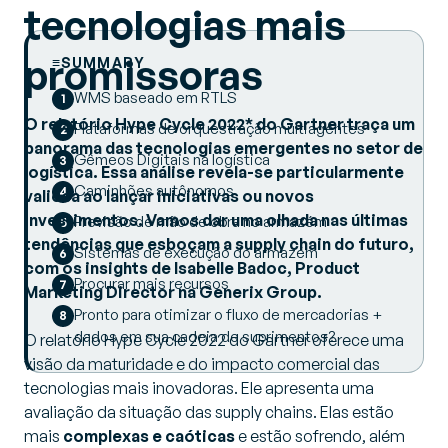
tecnologias mais
promissoras
SUMMARY
WMS baseado em RTLS
O relatório Hype Cycle 2022* do Gartner traça um
Plataformas de orquestração multiagentes
panorama das tecnologias emergentes no setor de
Gêmeos Digitais na logística
logística. Essa análise revela-se particularmente
Caminhões autônomos
valiosa ao lançar iniciativas ou novos
investimentos. Vamos dar uma olhada nas últimas
Previsão de mão de obra no armazém
tendências que esboçam a
supply chain
do futuro,
Sistemas de execução do armazém
com os
insights
de Isabelle Badoc, Product
Procurar mais recursos
Marketing Director na Generix
Group.
Pronto para otimizar o fluxo de mercadorias +
dados em sua cadeia de suprimentos?
O relatório Hype Cycle 2022 do Gartner oferece uma
visão da maturidade e do impacto comercial das
tecnologias mais inovadoras. Ele apresenta uma
avaliação da situação das supply chains. Elas estão
mais
complexas e caóticas
e estão sofrendo, além