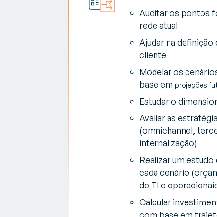
Auditar os pontos f
rede atual
Ajudar na definição
cliente
Modelar os cenário
base em
projeções fut
Estudar o dimensio
Avaliar as estratégia
(omnichannel, terce
internalização)
Realizar um estudo
cada cenário (orça
de TI e operacionai
Calcular investime
com base em trajetó