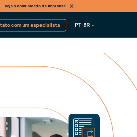
.
Veja o comunicado de imprensa
PT-BR
tato com um especialista
Explore mais de 17 soluções
RVIÇOS
de software
nsultoria
Ver todos os
ra enfrentar os desafios do seu negócio
softwares
o