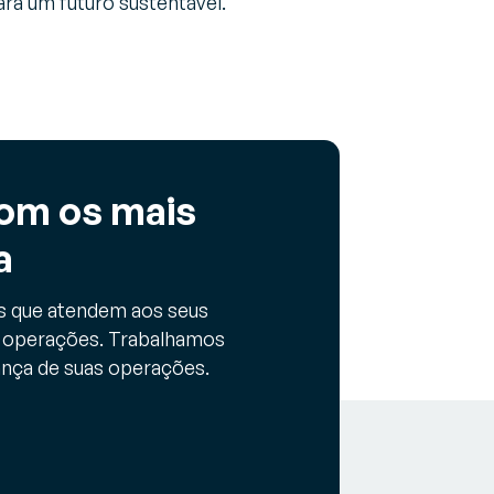
ara um futuro sustentável.
om os mais
a
s que atendem aos seus
s operações. Trabalhamos
ança de suas operações.