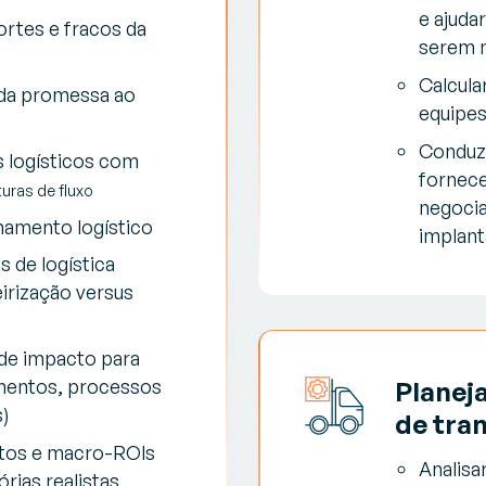
e ajuda
ortes e fracos da
serem 
Calcula
 da promessa ao
equipes
Conduzi
s logísticos com
fornec
uras de fluxo
negoci
namento logístico
implan
s de logística
irização versus
 de impacto para
Planej
mentos, processos
s)
de tra
ntos e macro-ROIs
Analisa
rias realistas