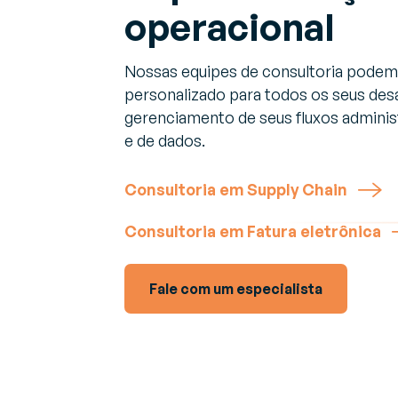
Opinião de Especialista
operacional
Perspectivas e recomendações de
V
Sobre a Generix
especialistas sobre desafios da indústria 
(
Descubra quem nós somos
soluções
G
Nossas equipes de consultoria podem
de
personalizado para todos os seus des
gerenciamento de seus fluxos adminis
G
e de dados.
(
F
a
Consultoria em Supply Chain
Consultoria em Fatura eletrônica
Fale com um especialista