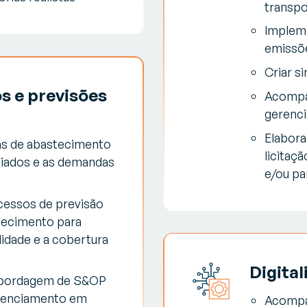
transpo
Impleme
emissõe
Criar si
 e previsões
Acompa
gerenci
Elabora
as de abastecimento
licitaç
ciados e as demandas
e/ou pa
cessos de previsão
tecimento para
lidade e a cobertura
Digital
abordagem de S&OP
erenciamento em
Acompan