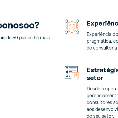
Experiênc
 conosco?
Experiência o
is de 60 países há mais
pragmática, c
de consultoria
Estratégia
setor
Desde a operaç
gerenciamento
consultores ad
aos desenvolv
do seu setor.