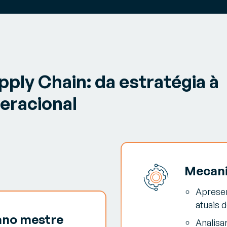
ply Chain: da estratégia à
eracional
Mecani
Apresen
atuais 
lano mestre
Analisa