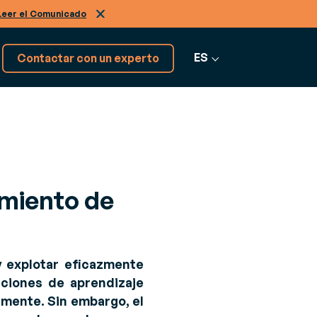
Leer el Comunicado
ES
Contactar con un experto
¡Tenemos más softwares!
Descúbrelos
amiento de
Ver más software
y explotar eficazmente
caciones de aprendizaje
mente. Sin embargo, el