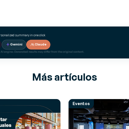
ersonalized summary in one click
Gemini
Claude
 AI engine. Generated results may differ from the original content.
Más artículos
Eventos