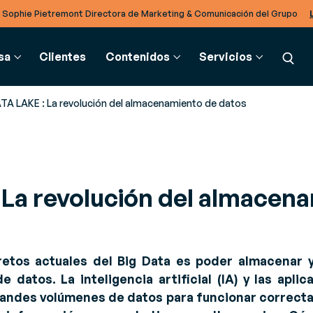
 Sophie Pietremont Directora de Marketing & Comunicación del Grupo
sa
Clientes
Contenidos
Servicios
TA LAKE : La revolución del almacenamiento de datos
ADENA DE SUMINISTRO
GLOSARIO
INTEGRACIÓN B2B
SERVICIOS
PARTNERS
La revolución del almacen
g
estión de almacén (SGA)
Glosario
Soluciones EDI
Consultoría
Partners
cias para estar informado
pulsa la eficiencia en todo tu
Intercambia documentos
Supera los retos de tu negocio
Descubre nuestro rico ecosistema de
 novedades del sector
lmacén
electrónicos sin importar el
Partners
formato
e Producto, Replays y
estión de transporte (TMS)
retos actuales del Big Data es poder almacenar 
pulsa un transporte
TradeXpress Infinity
 datos. La inteligencia artificial (IA) y las apli
endaciones de expertos
teligente y aumenta el ROI en
Tu plataforma de integración
andes volúmenes de datos para funcionar correcta
ocesos
da ruta
de sistemas