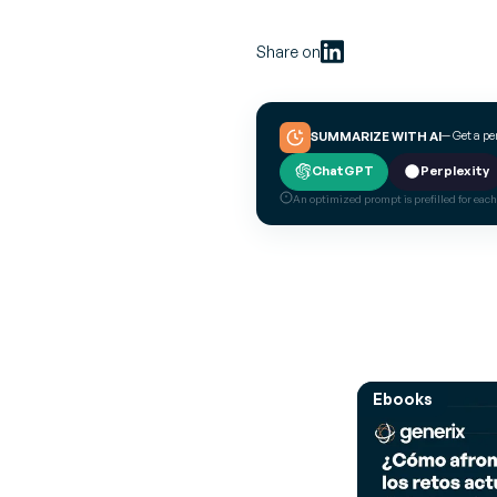
Share on
— Get a p
SUMMARIZE WITH AI
ChatGPT
Perplexity
An optimized prompt is prefilled for each
Ebooks