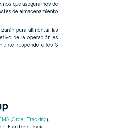
nemos que asegurarnos de
 costes de almacenamiento
izarán para alimentar las
jetivo de la operación es
miento responde a los 3
up
TMS
,
Order Tracking
),
be. Esta tecnología