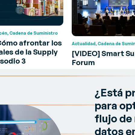
cén, Cadena de Suministro
Cómo afrontar los
Actualidad, Cadena de Sumin
ales de la Supply
[VIDEO] Smart Su
sodio 3
Forum
¿Está p
para opt
flujo de
datos e