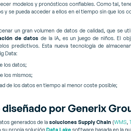
ecer modelos y pronósticos confiables. Como tal, te
s y se pueda acceder a ellos en el tiempo sin que los
enar un gran volumen de datos de calidad, que se util
ación de datos
de la IA, es un juego de niños. El ob
elos predictivos. Esta nueva tecnología de almacena
ig Data:
e los datos;
de los mismos;
idad de los datos en tiempo al menor coste posible;
 diseñado por Generix Gro
datos generados de la
soluciones Supply Chain
(
WMS
,
 su propia solución
Data Lake
software basada en la nu