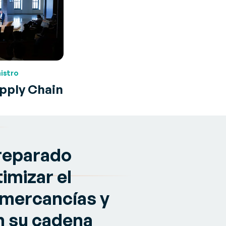
istro
pply Chain
reparado
imizar el
 mercancías y
n su cadena