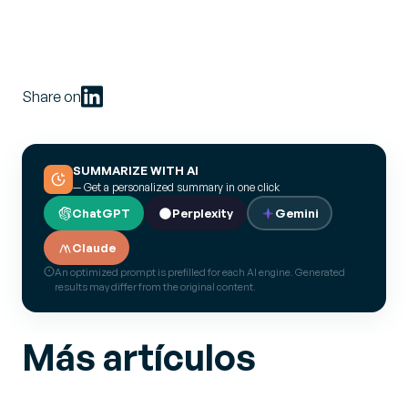
Share on
SUMMARIZE WITH AI
— Get a personalized summary in one click
ChatGPT
Perplexity
Gemini
Claude
An optimized prompt is prefilled for each AI engine. Generated
results may differ from the original content.
Más artículos