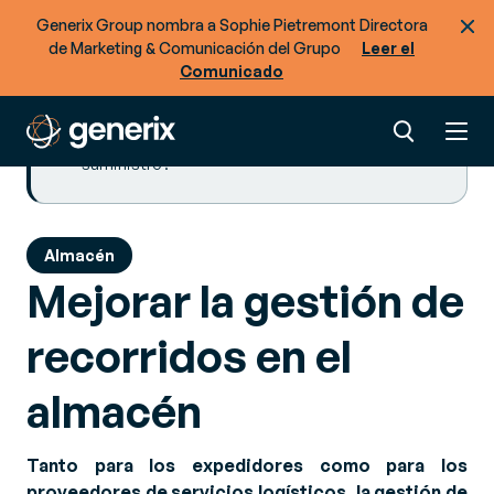
Rondas de almacén optimizadas con la solución
Generix Group nombra a Sophie Pietremont Directora
Generix Supply Chain Hub WMS
de Marketing & Comunicación del Grupo
Leer el
Comunicado
Más artículos
¿Está preparado para optimizar el flujo de
mercancías y datos en su cadena de
suministro?
Almacén
Mejorar la gestión de
recorridos en el
almacén
Tanto para los expedidores como para los
proveedores de servicios logísticos, la gestión de