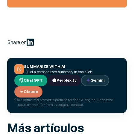
Share on
SUMMARIZE WITH AI
— Get a personalized summary in one click
ChatGPT
Perplexity
Gemini
Claude
An optimized prompt is prefilled for each AI engine. Generated
results may differ from the original content.
Más artículos