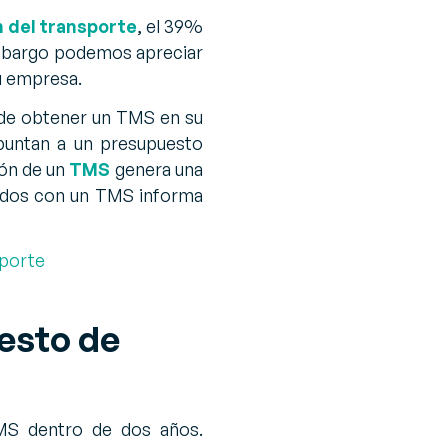
n del transporte
, el 39%
n embargo podemos apreciar
u empresa.
 de obtener un TMS en su
puntan a un presupuesto
ión de un
TMS
genera una
pados con un TMS informa
sporte
esto de
TMS dentro de dos años.