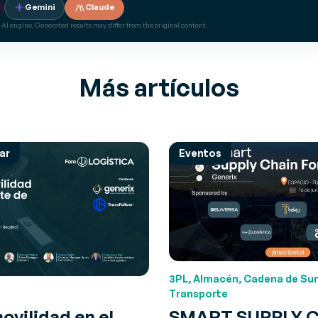
Gemini
Claude
 AI engine. Generated results may differ from the original content.
Más artículos
ar
Eventos
3PL, Almacén, Cadena de Sum
Transporte
ovilidad en el
SMART SUPPLY 