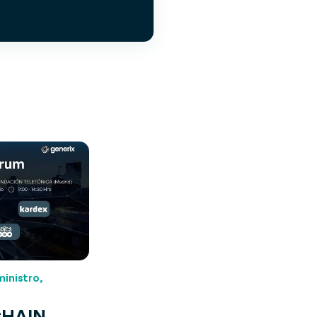
inistro,
CHAIN