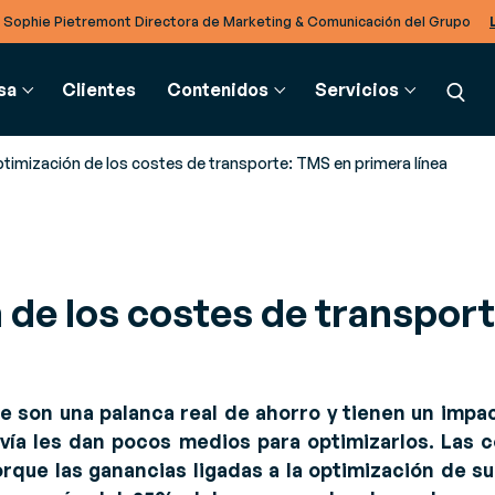
 Sophie Pietremont Directora de Marketing & Comunicación del Grupo
sa
Clientes
Contenidos
Servicios
timización de los costes de transporte: TMS en primera línea
ADENA DE SUMINISTRO
GLOSARIO
INTEGRACIÓN B2B
SERVICIOS
PARTNERS
 de los costes de transpor
g
estión de almacén (SGA)
Glosario
Soluciones EDI
Consultoría
Partners
cias para estar informado
pulsa la eficiencia en todo tu
Intercambia documentos
Supera los retos de tu negocio
Descubre nuestro rico ecosistema de
 novedades del sector
lmacén
electrónicos sin importar el
Partners
formato
e Producto, Replays y
estión de transporte (TMS)
e son una palanca real de ahorro y tienen un impa
pulsa un transporte
TradeXpress Infinity
vía les dan pocos medios para optimizarlos. Las
endaciones de expertos
teligente y aumenta el ROI en
Tu plataforma de integración
rque las ganancias ligadas a la optimización de s
ocesos
da ruta
de sistemas