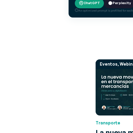
ChatGPT
Perplexity
An optimized prompt is prefilled for each
Eventos, Webin
Transporte
La nueva m