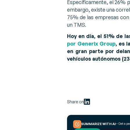
Específicamente, el 26% pla
embargo, existe una correl
75% de las empresas con u
un TMS.
Hoy en día, el 51% de 
por Generix Group
, es 
en gran parte por delan
vehículos autónomos (2
Share on
— Get a p
SUMMARIZE WITH AI