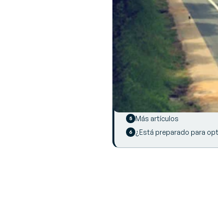
SUMMARY
Nuevas palancas para opt
Aumentar la visibilidad d
TMS: una solución adopta
Empresas con más de 50M€
Más artículos
¿Está preparado para opti