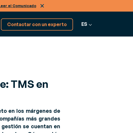
Leer el Comunicado
ES
Contactar con un experto
¡Tenemos más softwares!
Descúbrelos
te: TMS en
Ver más software
cto en los márgenes de
 compañías más grandes
u gestión se cuentan en