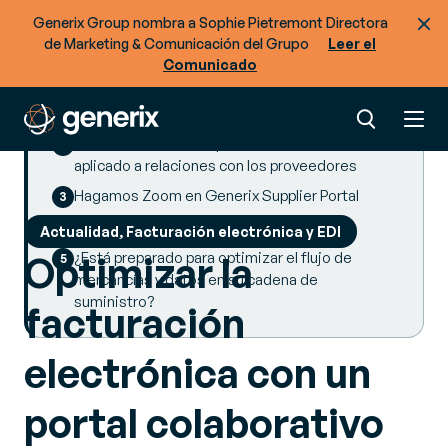
Generix Group nombra a Sophie Pietremont Directora
de Marketing & Comunicación del Grupo
Leer el
Comunicado
SUMMARY
Portal colaborativo: ¿Por qué debería tener uno?
Los beneficios de un portal colaborativo
aplicado a relaciones con los proveedores
Hagamos Zoom en Generix Supplier Portal
Más artículos
Actualidad, Facturación electrónica y EDI
¿Está preparado para optimizar el flujo de
Optimizar la
mercancías y datos en su cadena de
suministro?
facturación
electrónica con un
portal colaborativo