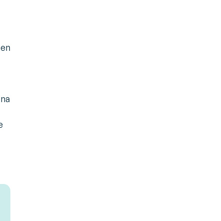
 en
una
e