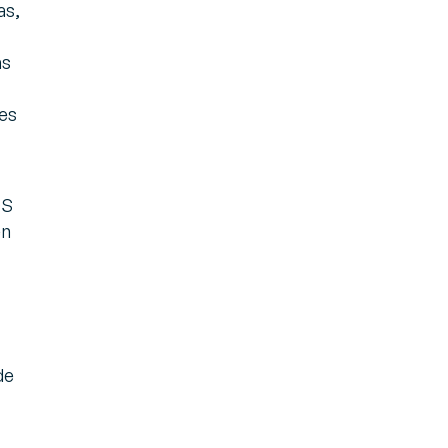
as,
as
les
OS
én
de