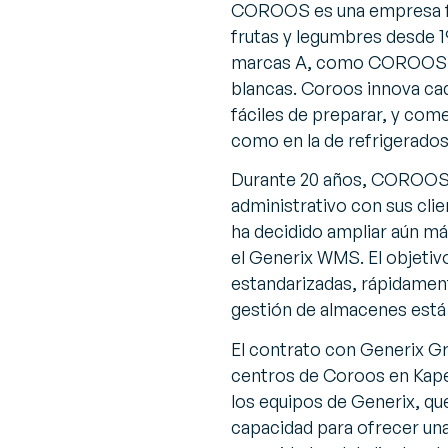
COROOS es una empresa fam
frutas y legumbres desde 1
marcas A, como COROOS E
blancas. Coroos innova cad
fáciles de preparar, y com
como en la de refrigerado
Durante 20 años, COROOS h
administrativo con sus cl
ha decidido ampliar aún m
el Generix WMS. El objetiv
estandarizadas, rápidamen
gestión de almacenes está p
El contrato con Generix Gr
centros de Coroos en Kapel
los equipos de Generix, qu
capacidad para ofrecer una