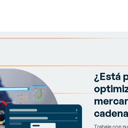
¿Está 
optimiz
mercan
cadena
Trabaje con nu