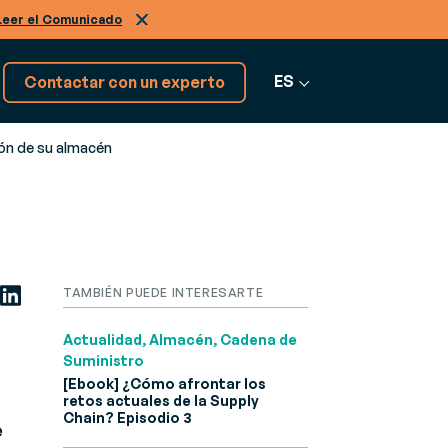
Leer el Comunicado
ES
Contactar con un experto
ón de su almacén
¡Tenemos más softwares!
Descúbrelos
Ver más software
TAMBIÉN PUEDE INTERESARTE
Actualidad, Almacén, Cadena de
Suministro
[Ebook] ¿Cómo afrontar los
retos actuales de la Supply
Chain? Episodio 3
e