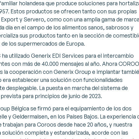
iliar holandesa que produce soluciones para hortaliz
957. Estos productos se ofrecen tanto con sus propias
xport y Servero, como con una amplia gama de marc
a día en el campo de los alimentos sanos, sabrosos y
ercializa sus productos tanto en la sección de comestib
s de los supermercados de Europa.
a utilizado Generix EDI Services para el intercambio
ientes con más de 40.000 mensajes al año. Ahora CORO
ás la cooperación con Generix Group e implantar tambi
o era establecer una solución con funcionalidades
te desplegable. La puesta en marcha del sistema de
revista para principios de junio de 2023.
oup Bélgica se firmó para el equipamiento de los dos
le y Geldermalsen, en los Países Bajos. La experiencia 
e trabajan para Coroos desde hace 20 años, y nuestra
 solución completa y estandarizada, acorde con las