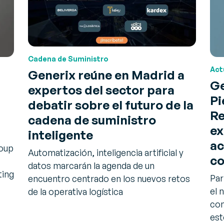
Cadena de Suministro
Act
Generix reúne en Madrid a
Ge
expertos del sector para
Pi
debatir sobre el futuro de la
Re
cadena de suministro
ex
inteligente
ac
roup
Automatización, inteligencia artificial y
co
datos marcarán la agenda de un
ting
Par
encuentro centrado en los nuevos retos
el 
de la operativa logística
com
es