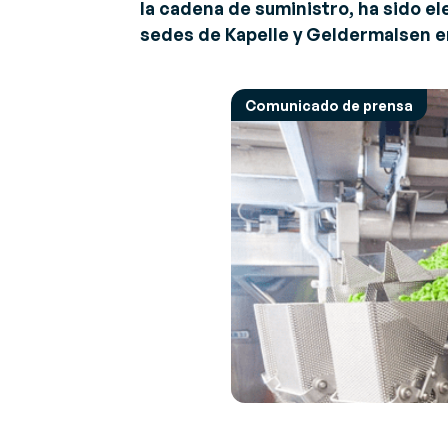
la cadena de suministro, ha sido
Descubre nuestras últimas noticias y
Opinión de los e
S
eventos
sedes de Kapelle y Geldermalsen en
Opiniones y conse
R
retos y soluciones
Ge
Sobre Generix
in
Descubre más sobre nosotros
Comunicado de prensa
ta
a
G
Op
da