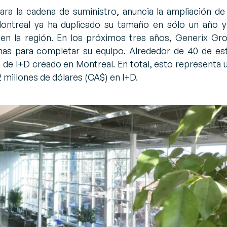
ara la cadena de suministro, anuncia la ampliación de
xpertos
istema de Gestión de
Montreal ya ha duplicado su tamaño en sólo un año y
jos de expertos sobre
ecursos (RMS)
en la región. En los próximos tres años, Generix Gr
 del sector
stiona y optimiza de forma
teligente cada puesto, cada
nas para completar su equipo. Alrededor de 40 de es
rea, cada recurso en cada
 de I+D creado en Montreal. En total, esto representa 
lmacén
 millones de dólares (CA$) en I+D.
estión de inventarios (VMI)
timiza el inventario con
tos en tiempo real