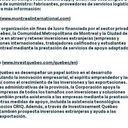
a de suministro: fabricantes, proveedores de servicios logísti
ara más información:
(
www.montrealinternational.com
)
organización sin fines de lucro financiada por el sector priva
uebec, la Comunidad Metropolitana de Montreal y la Ciudad de
 en atraer y retener inversiones extranjeras (empresas y
nes internacionales, trabajadores calificados y estudiantes
ontreal mediante la prestación de servicios de apoyo adaptad
 (
www.investquebec.com/quebec/en
)
Québec es desempeñar un papel activo en el desarrollo
ando la innovación empresarial, el espíritu emprendedor y la
í como el crecimiento de las inversiones y las exportaciones.
s administrativas de la provincia, la Corporación apoya la
 empresas de todos los tamaños con inversiones y soluciones
ambién presta asistencia a las empresas mediante la prestaci
otras medidas de apoyo, incluida la asistencia tecnológica
egocios CRIQ. Además, a través de Investissement Québec
 también prospecta inversiones extranjeras y ayuda a las
exportación.