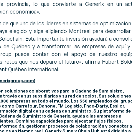
la provincia, lo que convierte a Generix en un ac
ción económica».
 de que uno de los líderes en sistemas de optimización
aya elegido y siga eligiendo Montreal para desarrollar
Solochain. Esta importante inversión ayudará a consoli
o de Québec y a transformar las empresas de aquí y
Group puede contar con el apoyo de nuestro equi
s retos que nos depare el futuro
«, afirma Hubert Bold
ent Québec International.
nerixgroup.com
)
en soluciones colaborativas para la Cadena de Suministro,
 través de sus subsidiarias y su red de socios. Sus soluciones
 6.000 empresas en todo el mundo. Los 550 empleados del grup
 como Carrefour, Danone, FM Logistic, Fnac-Darty, Essilor,
ormación digital de su cadena de suministro. Su plataforma de
 Cadena de Suministro de Generix, ayuda a las empresas a
entes. Combina capacidades para ejecutar flujos físicos,
 información, gestionar procesos de colaboración y conectar a
cios en tiempo real. Generix Supply Chain Hub está dirigido a