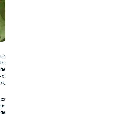
uir
te:
 de
 el
ca,
res
que
 de