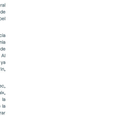
ral
 de
pel
cia
nia
 de
 Al
 ya
in,
ec,
l
«,
 la
 la
rar