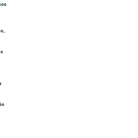
cos
do,
os
s
ón