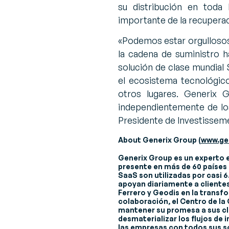
su distribución en toda 
importante de la recupera
«
Podemos estar orgullosos
la cadena de suministro h
solución de clase mundial 
el ecosistema tecnológic
otros lugares. Generix 
independientemente de lo
Presidente de Investissem
About Generix Group (
www.ge
Generix Group es un experto 
presente en más de 60 países a
SaaS son utilizadas por casi
apoyan diariamente a clientes
Ferrero y Geodis en la transf
colaboración, el Centro de la
mantener su promesa a sus cli
desmaterializar los flujos de
las empresas con todos sus so