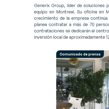
Descubre nuestras últimas noticias y
Generix Group, líder de soluciones p
Opinión de los e
S
eventos
equipo en Montreal. Su oficina en 
Opiniones y conse
R
crecimiento de la empresa continúa 
retos y soluciones
Ge
Sobre Generix
in
planea contratar a más de 70 perso
Descubre más sobre nosotros
ta
contrataciones se dedicarán al centro
a
inversión local de aproximadamente 12
G
Op
Comunicado de prensa
da