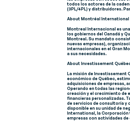
todos los actores de la caden
(3PL/4PL) y distribuidores. P
About Montréal International 
Montreal Internacional es una 
los gobiernos del Canadá y Q
Montreal. Su mandato consiste
nuevas empresas), organizacio
internacionales en el Gran M
a sus necesidades.
About Investissement Québec
La misión de Investissement 
económico de Québec, estimul
adquisiciones de empresas, as
Operando en todas las regione
creación y el crecimiento de
financieras personalizadas. T
de servicios de consultoría y 
disponible en su unidad de n
International, la Corporación
empresas con actividades de 