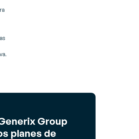
ra
las
va.
 Generix Group
os planes de