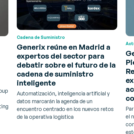
Cadena de Suministro
Act
Generix reúne en Madrid a
Ge
expertos del sector para
Pi
debatir sobre el futuro de la
Re
cadena de suministro
ex
inteligente
ac
roup
Automatización, inteligencia artificial y
co
datos marcarán la agenda de un
ting
Par
encuentro centrado en los nuevos retos
el 
de la operativa logística
com
es