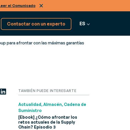
Leer el Comunicado
ES
Contactar con un experto
oup para afrontar con las máximas garantías
¡Tenemos más softwares!
Descúbrelos
Ver más software
TAMBIÉN PUEDE INTERESARTE
Actualidad, Almacén, Cadena de
Suministro
[Ebook] ¿Cómo afrontar los
retos actuales de la Supply
Chain? Episodio 3