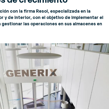
xpertos
istema de Gestión de
ión con la firma Resol, especializada en la
jos de expertos sobre
ecursos (RMS)
r y de interior, con el objetivo de implementar el
 del sector
stiona y optimiza de forma
teligente cada puesto, cada
gestionar las operaciones en sus almacenes en
rea, cada recurso en cada
lmacén
estión de inventarios (VMI)
timiza el inventario con
tos en tiempo real