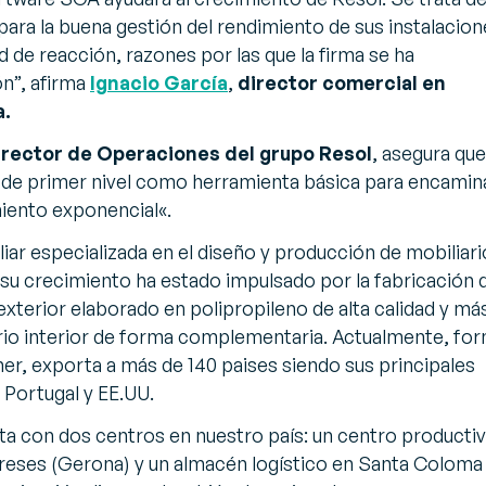
para la buena gestión del rendimiento de sus instalacion
 de reacción, razones por las que la firma se ha
ón
”, afirma
Ignacio García
,
director comercial en
a.
irector de Operaciones del grupo Resol
, asegura que
 de primer nivel como herramienta básica para encamin
miento exponencial
«.
iar especializada en el diseño y producción de mobiliari
su crecimiento ha estado impulsado por la fabricación 
exterior elaborado en polipropileno de alta calidad y má
rio interior de forma complementaria. Actualmente, fo
er, exporta a más de 140 paises siendo sus principales
 Portugal y EE.UU.
nta con dos centros en nuestro país: un centro producti
 Preses (Gerona) y un almacén logístico en Santa Coloma