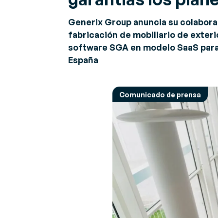
Descubre nuestras últimas noticias y
Opinión de los e
S
eventos
Generix Group anuncia su colaborac
Opiniones y conse
R
fabricación de mobiliario de exterio
retos y soluciones
Ge
Sobre Generix
in
software SGA en modelo SaaS para 
Descubre más sobre nosotros
ta
España
a
G
Comunicado de prensa
Op
da