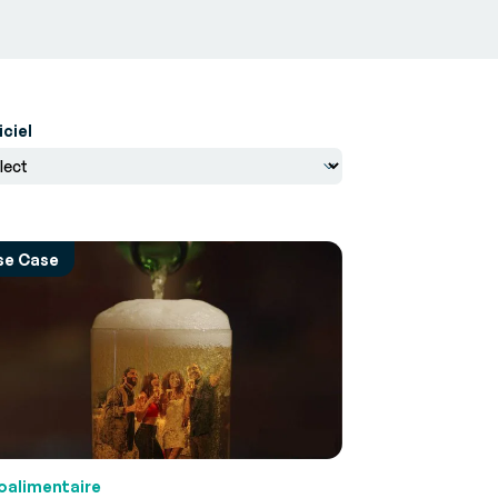
iciel
se Case
oalimentaire