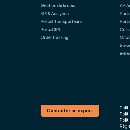
Gestion de la cour
AP A
KPI & Analytics
Porta
Portail Transporteurs
Porta
Portail 3PL
Coll
Order tracking
Onbo
Servi
e-Ba
Polit
Contacter un expert
Polit
Polit
Règle