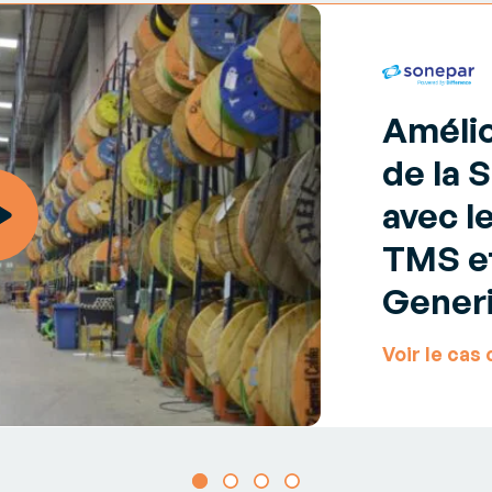
ce de vos
les formes
plateforme
erts
s en entrepôt
d’intégration
es et recommandations d’experts
A2A dernière
s et solutions du secteur
Animation du
génération
du transport
parcours d’achat
 meilleurs
omnicanal
Amélio
frètement et
Animez la relation client
ement
en temps réel et
de la 
fidélisez vos clients
partagée
avec l
Gestion des stocks
TMS e
ionnements
unifiés
Réalisez en temps réel
Gener
ionnements
toutes les opérations
e
de mouvement de
ive
stocks et mettez en
Voir le cas 
place une gestion de la
seconde vie de vos
ires
produits
es - 3PL
 votre
e de manière
t durable !