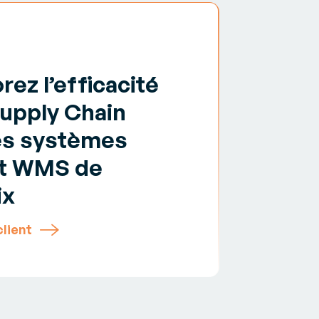
 B2B et
rez l’efficacité
Petit
Supply Chain
pour
es systèmes
t WMS de
80 0
ix
véhicules
client
Voir le ca