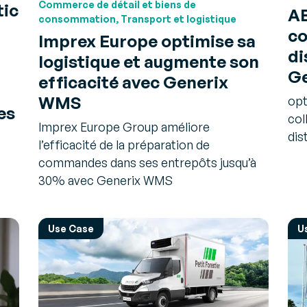
Commerce de détail et biens de
tic
AB
consommation, Transport et logistique
co
Imprex Europe optimise sa
di
logistique et augmente son
Ge
efficacité avec Generix
WMS
opt
es
col
Imprex Europe Group améliore
dis
l’efficacité de la préparation de
commandes dans ses entrepôts jusqu’à
30% avec Generix WMS
Use Case
U