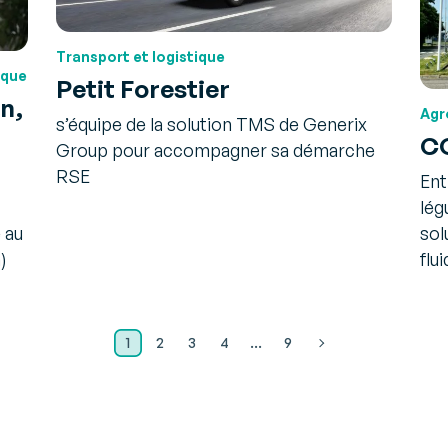
Transport et logistique
ique
Petit Forestier
n,
Agr
s’équipe de la solution TMS de Generix
C
Group pour accompagner sa démarche
RSE
Ent
lég
sol
 au
flu
)
1
2
3
4
…
9