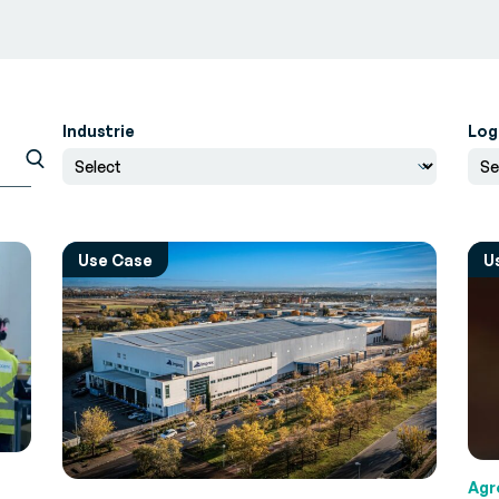
Industrie
Log
Use Case
U
Agr