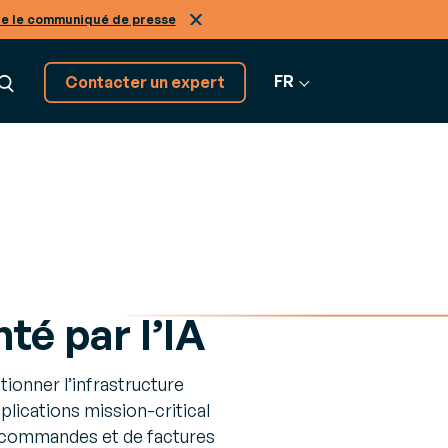
re le communiqué de presse
FR
Contacter un expert
Découvrez tous nos
GRATION
logiciels SaaS
on
Tous nos
tiers, de A à Z
os
nir expert de nos solutions
logiciels
r-
té par l’IA
ans le
tionner l’infrastructure
Infinity
plications mission-critical
ne
de commandes et de factures