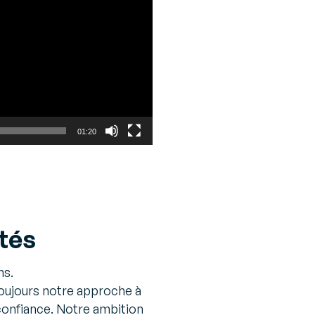
01:20
ités
ns.
toujours notre approche à
confiance. Notre ambition