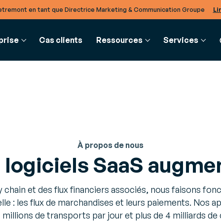
tremont en tant que Directrice Marketing & Communication Groupe
Li
prise
Cas clients
Ressources
Services
CES
CHAIN
COMMERCE
GLOSSAIRE
BTOB INTE
CLIENTS & PARTENAIRES
SERVICES
des
Gestion des
Glossaire
EDI & API
Nos partenaires
Conseil
Formati
À propos de nous
 actualités pour rester informé
es
commandes, order
Définition de concepts mé
Modernisez v
Notre écosystème de partenaires
Pour relever vos défis professionnels
Pour deve
nières tendances métiers
 la gestion
management system
échanges inte
 logiciels SaaS augmen
oyens de
Orchestrez vos
entreprises d
n logistiques
commandes
Cloud
ncs
y chain et des flux financiers associés, nous faisons fonc
ofondies et conseils d’experts
iser vos processus métiers
d’entrepôt
Encaissement
TradeXpress 
elle : les flux de marchandises et leurs paiements. Nos ap
la
Encaissez sous toutes
Optez pour u
5 millions de transports par jour et plus de 4 milliards 