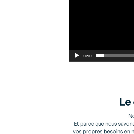
00:00
Le 
No
Et parce que nous savons
vos propres besoins en n