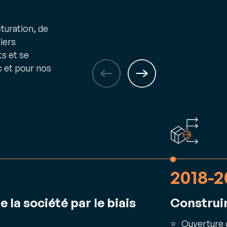
cturation, de
iers
ts et se
 et pour nos
2018-2
la société par le biais
Construi
Ouverture 