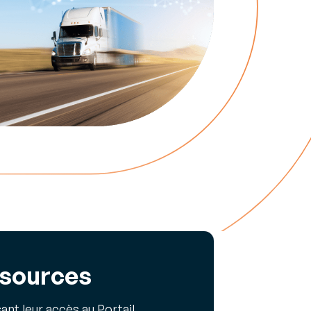
 B2B et
ssources
ant leur accès au Portail