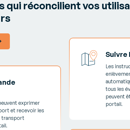
 qui réconcilient vos utilis
urs
+
Suivre 
Les instru
enlèvemen
ande
automatiq
tous les é
peuvent ê
 peuvent exprimer
portail.
port et recevoir les
e transport
ail.