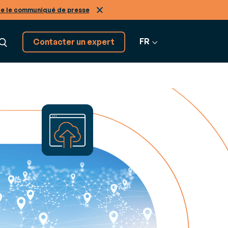
re le communiqué de presse
FR
Contacter un expert
Découvrez tous nos
GRATION
logiciels SaaS
on
Tous nos
tiers, de A à Z
os
nir expert de nos solutions
logiciels
r-
ans le
Infinity
ne