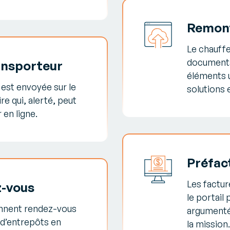
Remont
Le chauffe
documents
ransporteur
éléments u
est envoyée sur le
solutions
re qui, alerté, peut
 en ligne.
Préfac
Les factur
z-vous
le portail 
ennent rendez-vous
argumentée
s d’entrepôts en
la mission.