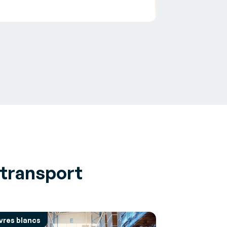
 transport
ivres blancs