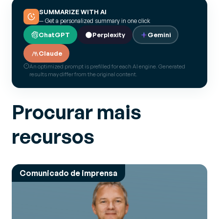
SUMMARIZE WITH AI
— Get a personalized summary in one click
ChatGPT
Perplexity
Gemini
Claude
An optimized prompt is prefilled for each AI engine. Generated
results may differ from the original content.
Procurar mais
recursos
Comunicado de imprensa