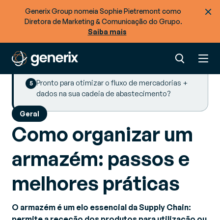
SUMMARY
Generix Group nomeia Sophie Pietremont como
Diretora de Marketing & Comunicação do Grupo.
1. Passos para a organização de um armazém
Saiba mais
2. Tipos de organização de armazéns
3. Ferramentas de gestão do armazém
Procurar mais recursos
Pronto para otimizar o fluxo de mercadorias +
dados na sua cadeia de abastecimento?
Geral
Como organizar um
armazém: passos e
melhores práticas
O armazém é um elo essencial da Supply Chain:
permite a receção dos produtos para utilização ou