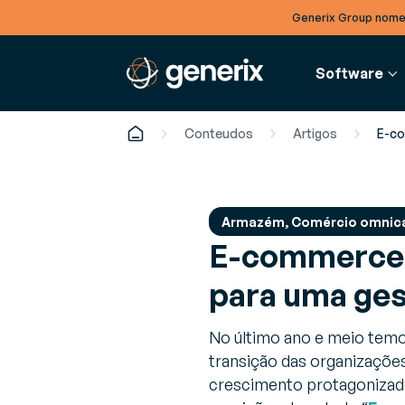
Generix Group nome
Software
Conteudos
Artigos
E-co
FINANÇAS
BLOG
S
EMPRESA
Armazém, Comércio omnic
E-commerce:
Faturação Eletrónica
Artigos
G
Equipa de gestão
Desmaterialização de faturas
Tendênci
O
Conheça os nossos executivos e líderes
para uma ges
recebidas e emitidas
para es
r
locais
setor
a
Recrutamento
No último ano e meio temo
Ebooks
G
Ofertas de emprego em aberto
transição das organizações
Estudos
A
crescimento protagonizad
de espe
o
Notícias e eventos