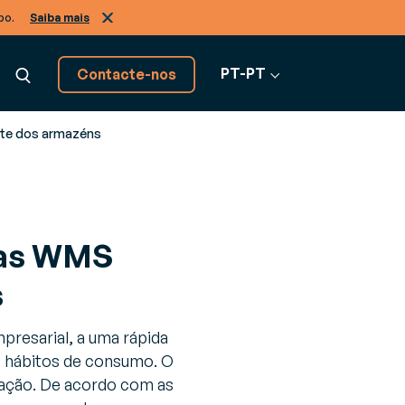
po.
Saiba mais
PT-PT
Contacte-nos
nte dos armazéns
Descubra todas as
soluções software
mas WMS
Ver todo o software
s de negócio, de A a Z
s
presarial, a uma rápida
os hábitos de consumo. O
ação. De acordo com as
ão