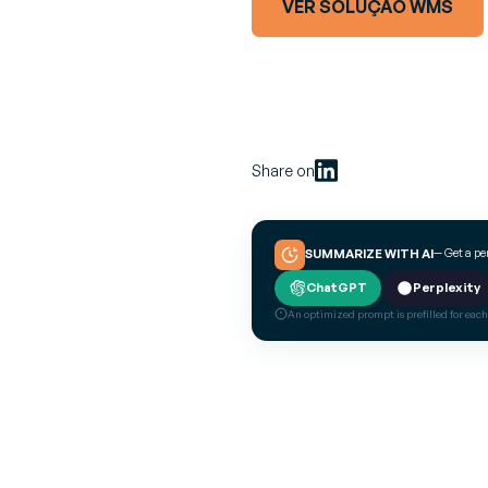
VER SOLUÇÃO WMS
Share on
— Get a p
SUMMARIZE WITH AI
ChatGPT
Perplexity
An optimized prompt is prefilled for each