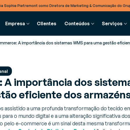
ia Sophie Pietremont como Diretora de Marketing & Comunicação do Gru
Empresa
Clientes
Conteúdos
Serviços
mmerce: A importância dos sistemas WMS para uma gestão eficie
UPPLY CHAIN
INTEGRAÇÃO B2B
GLOSSÁRIO
SERVIÇOS
PARCEIROS
anal
 A importância dos siste
 de blog
estão de Recursos (RMS)
EDI
Glossário
Consultoria
Parceiros
as, artigos de opinião e notícias
timize a gestão dos seus
Simplifique a troca eletrónica
Definição de conceito
Orientação estratégica individual por
Torne-se parceiro Generix
tão eficiente dos armazén
tar a par das últimas novidades do
ecursos e equipamentos em
de dados em formato
especialistas do setor
rmazém
standard, estruturado e na
Cloud
s assistido a uma profunda transformação do tecido em
, Guias & Fichas de Produto
estão de Armazéns (WMS)
 para o mundo digital e a uma alteração significativa d
, guias e recomendações técnicas
umente a performance das
TradeXpress Infinity
o pelo e-commerce é um sinal desta mesma transform
cialistas para otimizar processos
perações do seu armazém
A sua plataforma de integraç