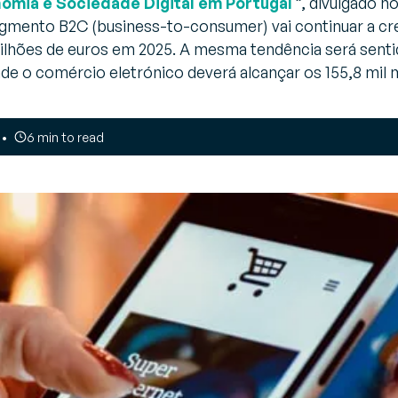
omia e Sociedade Digital em Portugal
”, divulgado n
B2B e A2A de última geração
gmento B2C (business-to-consumer) vai continuar a cr
estão de Transportes
TMS)
l milhões de euros em 2025. A mesma tendência será sen
pulsione o transporte
de o comércio eletrónico deverá alcançar os 155,8 mil 
teligente e aumente o ROI em
ada rota
6 min to read
estão de inventário (VMI)
estão colaborativa de
provisionamentos
luxo de mercadorias + dados na sua cadeia de abastecimento?