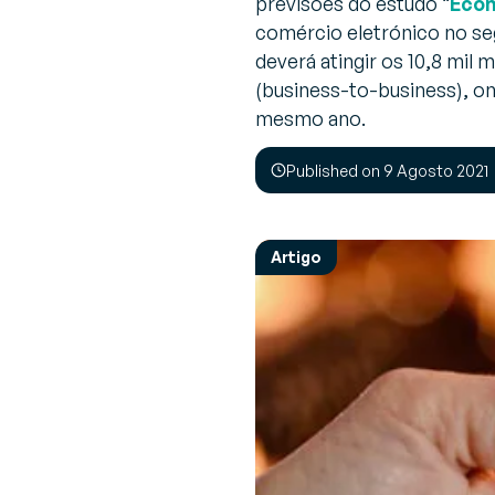
previsões do estudo “
Econ
Descubra as últimas notícias e eventos
comércio eletrónico no se
G
(
deverá atingir os 10,8 mi
Sobre a Generix
Im
(business-to-business), on
Saiba mais sobre nós
in
mesmo ano.
c
Published on 9 Agosto 2021
G
G
a
Artigo
SUMMARY
Procurar mais recursos
Pronto para otimizar o f