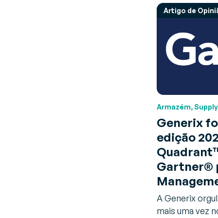
Artigo de Opin
Armazém, Supply
Generix fo
edição 20
Quadrant
Gartner® 
Manageme
A Generix orgu
mais uma vez n