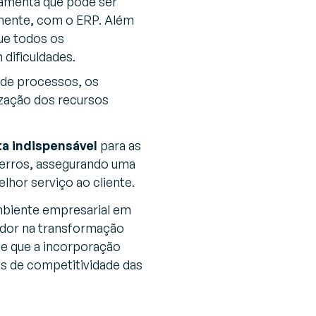
ramenta que pode ser
mente, com o ERP. Além
que todos os
dificuldades.
 de processos, os
zação dos recursos
a indispensável
para as
 erros, assegurando uma
lhor serviço ao cliente.
biente empresarial em
ador na transformação
de que a incorporação
eis de competitividade das