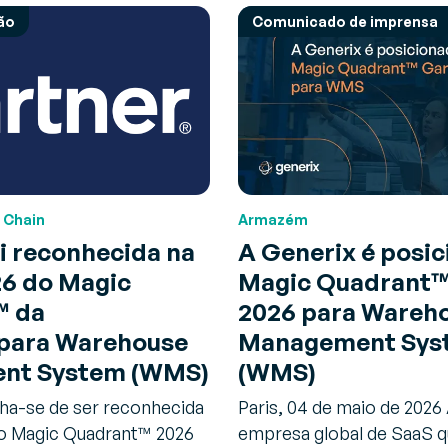
ião
Comunicado de imprensa
 Chain
Armazém
i reconhecida na
A Generix é posi
26 do Magic
Magic Quadrant™
™ da
2026 para Wareh
para Warehouse
Management Sys
nt System (WMS)
(WMS)
lha-se de ser reconhecida
Paris, 04 de maio de 2026
o Magic Quadrant™ 2026
empresa global de SaaS qu