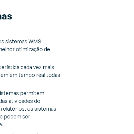
mas
 os sistemas WMS
melhor otimização de
terística cada vez mais
rem em tempo real todas
s sistemas permitem
das atividades do
relatórios, os sistemas
que podem ser
a.