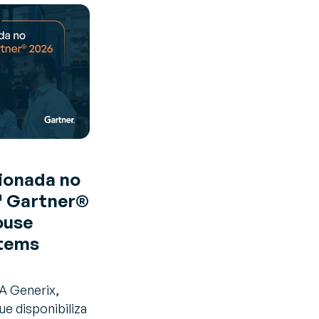
cionada no
 Gartner®
ouse
tems
 A Generix,
e disponibiliza