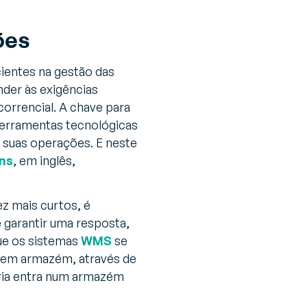
ões
ientes na gestão das
der às exigências
orrencial. A chave para
 ferramentas tecnológicas
 suas operações. E neste
ns
, em inglês,
z mais curtos, é
 garantir uma resposta,
que os sistemas
WMS
se
a em armazém, através de
ria entra num armazém