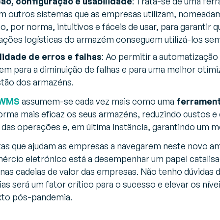
ção, configuração e usabilidade
: Trata-se de uma fer
om outros sistemas que as empresas utilizam, nomeada
o, por norma, intuitivos e fáceis de usar, para garantir 
ações logísticas do armazém conseguem utilizá-los sem 
lidade de erros e falhas
:
Ao permitir a automatização
m para a diminuição de falhas e para uma melhor otimi
tão dos armazéns.
WMS
assumem-se cada vez mais como uma
ferrament
orma mais eficaz os seus armazéns, reduzindo custos e
das operações e, em última instância, garantindo um me
as que ajudam as empresas a navegarem neste novo am
mércio eletrónico está a desempenhar um papel catalis
nas cadeias de valor das empresas. Não tenho dúvidas 
as será um fator crítico para o sucesso e elevar os nív
xto pós-pandemia.