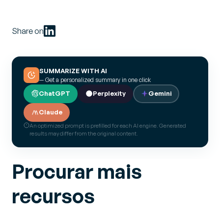
Share on
SUMMARIZE WITH AI
— Get a personalized summary in one click
ChatGPT
Perplexity
Gemini
Claude
An optimized prompt is prefilled for each AI engine. Generated
results may differ from the original content.
Procurar mais
recursos