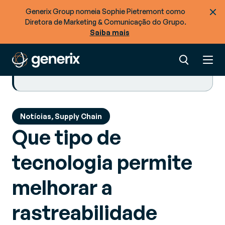
Generix Group nomeia Sophie Pietremont como
Diretora de Marketing & Comunicação do Grupo.
SUMMARY
Saiba mais
Procurar mais recursos
Pronto para otimizar o fluxo de mercadorias +
dados na sua cadeia de abastecimento?
Notícias, Supply Chain
Que tipo de
tecnologia permite
melhorar a
rastreabilidade