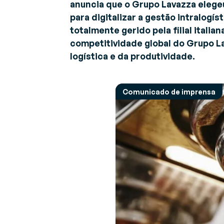
anuncia que o Grupo Lavazza ele
Descubra as últimas notícias e eventos
G
para digitalizar a gestão intralogí
(
totalmente gerido pela filial itali
Sobre a Generix
Im
Saiba mais sobre nós
competitividade global do Grupo L
in
logística e da produtividade.
c
G
Comunicado de imprensa
G
a