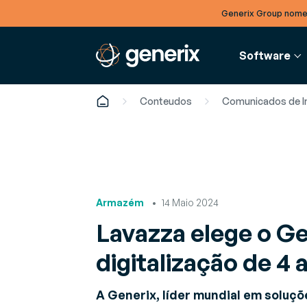
Generix Group nome
Software
Conteudos
Comunicados de 
FINANÇAS
BLOG
S
EMPRESA
Faturação Eletrónica
Artigos
G
Equipa de gestão
Desmaterialização de faturas
Tendênci
O
Armazém
14 Maio 2024
Conheça os nossos executivos e líderes
recebidas e emitidas
para es
r
locais
Lavazza elege o G
setor
a
Recrutamento
digitalização de 
Ebooks
G
Ofertas de emprego em aberto
Estudos
A
A Generix, líder mundial em soluçõ
de espe
o
Notícias e eventos