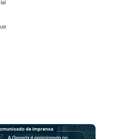
ial
que
omunicado de imprensa