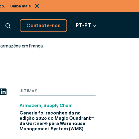
po.
Saiba mais
PT-PT
Contacte-nos
4 armazéns em França
Descubra todas as
soluções software
Ver todo o software
ÚLTIMAS
s de negócio, de A a Z
Armazém, Supply Chain
Generix foi reconhecida na
edição 2026 do Magic Quadrant™
da Gartner® para Warehouse
Management System (WMS)
ão