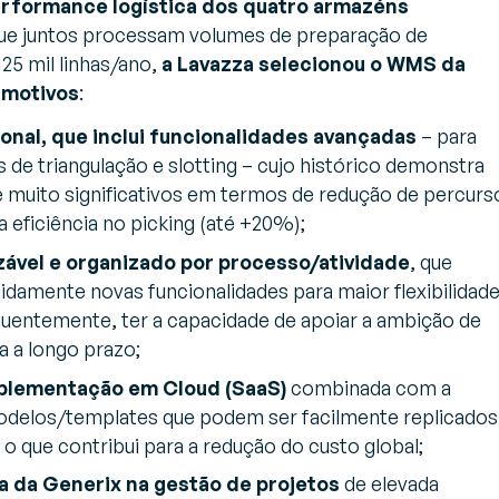
erformance logística dos quatro armazéns
que juntos processam volumes de preparação de
25 mil linhas/ano,
a Lavazza selecionou o WMS da
 motivos
:
onal, que inclui funcionalidades avançadas
– para
 de triangulação e slotting – cujo histórico demonstra
 muito significativos em termos de redução de percurs
 eficiência no picking (até +20%);
vel e organizado por processo/atividade
, que
idamente novas funcionalidades para maior flexibilidade
quentemente, ter a capacidade de apoiar a ambição de
 a longo prazo;
plementação em Cloud (SaaS)
combinada com a
modelos/templates que podem ser facilmente replicados
, o que contribui para a redução do custo global;
a da Generix na gestão de projetos
de elevada