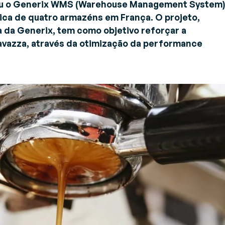
B2B e A2A de última geração
geu o Generix WMS (Warehouse Management System)
estão de Transportes
stica de quatro armazéns em França. O projeto,
TMS)
ana da Generix, tem como objetivo reforçar a
pulsione o transporte
avazza, através da otimização da performance
teligente e aumente o ROI em
ada rota
estão de inventário (VMI)
estão colaborativa de
provisionamentos