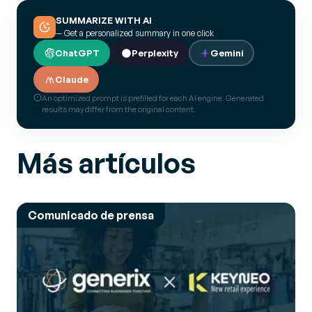
SUMMARIZE WITH AI
— Get a personalized summary in one click
ChatGPT
Perplexity
Gemini
Claude
An optimized prompt is prefilled for each AI engine. Generated
results may differ from the original content.
Más artículos
Comunicado de prensa