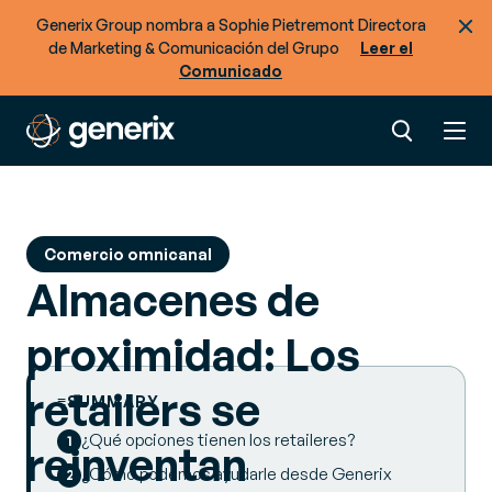
Generix Group nombra a Sophie Pietremont Directora
de Marketing & Comunicación del Grupo
Leer el
Comunicado
Comercio omnicanal
Almacenes de
proximidad: Los
retailers se
SUMMARY
¿Qué opciones tienen los retaileres?
reinventan
¿Cómo podemos ayudarle desde Generix