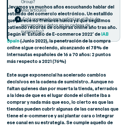
Group?
Llevamos ya muchos años escuchando hablar del
Más artículos
estallido del comercio electrónico. Un estallido
¿Está preparado para optimizar el flujo de
que parece no frenarse nunca ya que seguimos
mercancías y datos en su cadena de
batiendo récords de compras online año tras año.
suministro?
Según el ‘Estudio de E-commerce 2022’ de
IAB
Spain
(Junio 2022), la penetración de la compra
online sigue creciendo, alcanzando el 78% de
internautas españoles de 16 a 70 años: 2 puntos
más respecto a 2021 (76%)
Este auge exponencial ha acelerado cambios
decisivos en la cadena de suministro. Aunque no
faltan quienes dan por muerta la tienda, aferrados
a la idea de que es el lugar donde el cliente iba a
comprar y nada más que eso, lo cierto es que las
tiendas pueden cubrir algunas de las carencias que
tiene el e-commerce y así plantar cara o integrar
ese canal en su estrategia. Se cumple aquello de