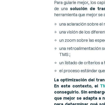
Para guiarle mejor, los ca
de una
solución de tr
herramienta que mejor se a
una aclaración sobre el
una visión de los difere
un zoom sobre las espec
una retroalimentación s
TMS ;
un listado de criterios a
el proceso estándar que 
La optimización del tra
En este contexto, el
TM
conseguirlo. Sin embargo
que mejor se adapta a n
para determinar qué sol