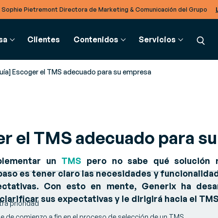
 Sophie Pietremont Directora de Marketing & Comunicación del Grupo
sa
Clientes
Contenidos
Servicios
uía] Escoger el TMS adecuado para su empresa
ADENA DE SUMINISTRO
GLOSARIO
INTEGRACIÓN B2B
SERVICIOS
PARTNERS
er el TMS adecuado para s
g
estión de almacén (SGA)
Glosario
Soluciones EDI
Consultoría
Partners
cias para estar informado
pulsa la eficiencia en todo tu
Intercambia documentos
Supera los retos de tu negocio
Descubre nuestro rico ecosistema de
 novedades del sector
lmacén
electrónicos sin importar el
Partners
plementar un
TMS
pero no sabe qué solución 
formato
paso es tener claro las necesidades y funcionalida
e Producto, Replays y
estión de transporte (TMS)
ctativas. Con esto en mente, Generix ha desar
pulsa un transporte
TradeXpress Infinity
larificar sus expectativas y le dirigirá hacia el T
endaciones de expertos
teligente y aumenta el ROI en
Tu plataforma de integración
ra prioridad
ocesos
da ruta
de sistemas
e de comienzo a fin en el proceso de selección de un TMS