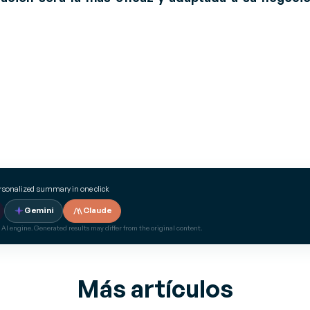
ersonalized summary in one click
Gemini
Claude
 AI engine. Generated results may differ from the original content.
Más artículos