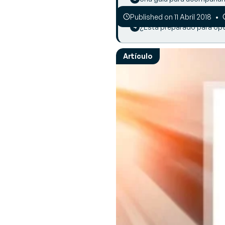
Descubre nuestras últimas noticias y
Más artículos
Opinión de los e
S
eventos
Published on 11 Abril 2018
Opiniones y conse
R
¿Está preparado para opti
retos y soluciones
Ge
Sobre Generix
in
Descubre más sobre nosotros
Artículo
ta
a
G
Op
da