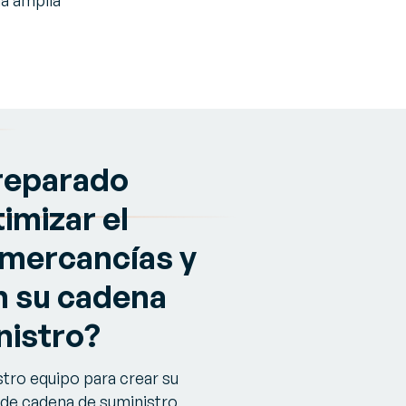
a amplia
reparado
imizar el
 mercancías y
n su cadena
nistro?
tro equipo para crear su
 de cadena de suministro