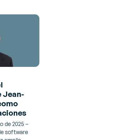
l
 Jean-
 como
aciones
o de 2025 –
de software