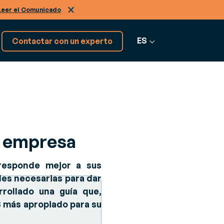
Leer el Comunicado
ES
Contactar con un experto
¡Tenemos más softwares!
Descúbrelos
u empresa
Ver más software
responde mejor a sus
des necesarias para dar
rollado una guía que,
MS más apropiado para su