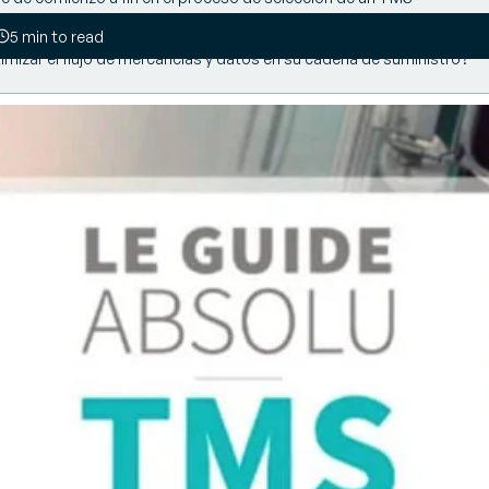
xpertos
istema de Gestión de
5 min to read
jos de expertos sobre
ecursos (RMS)
mizar el flujo de mercancías y datos en su cadena de suministro?
 del sector
stiona y optimiza de forma
teligente cada puesto, cada
rea, cada recurso en cada
lmacén
estión de inventarios (VMI)
timiza el inventario con
tos en tiempo real