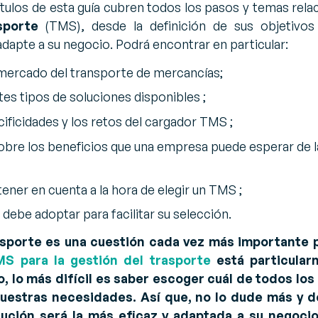
pítulos de esta guía cubren todos los pasos y temas rel
asporte
(TMS), desde la definición de sus objetivos
dapte a su negocio. Podrá encontrar en particular:
 mercado del transporte de mercancías;
ntes tipos de soluciones disponibles ;
ificidades y los retos del cargador TMS ;
obre los beneficios que una empresa puede esperar de 
 tener en cuenta a la hora de elegir un TMS ;
debe adoptar para facilitar su selección.
nsporte es una cuestión cada vez más importante
S para la gestión del trasporte
está particular
, lo más difícil es saber escoger cuál de todos lo
uestras necesidades. Así que, no lo dude más y d
ución será la más eficaz y adaptada a su negocio