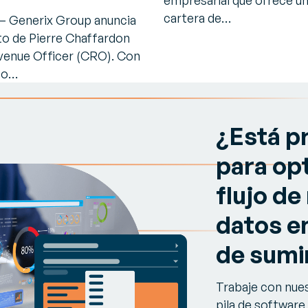
empresarial que ofrece un
cartera de…
io – Generix Group anuncia
o de Pierre Chaffardon
enue Officer (CRO). Con
to…
¿Está p
para opt
flujo de
datos e
de sumi
Trabaje con nues
pila de software