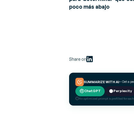
poco más abajo
Share on
— Get a p
SUMMARIZE WITH AI
ChatGPT
Perplexity
An optimized prompt is prefilled for each