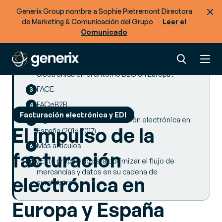
Generix Group nombra a Sophie Pietremont Directora
de Marketing & Comunicación del Grupo
Leer el
SUMMARY
Comunicado
FAQ sobre la facturación electrónica.
¿Cómo ha sido la evolución de la facturación
electrónica en el entorno B2G en Europa?
FACE
FACeB2B
Facturación electrónica y EDI
Algunas cifras de la facturación electrónica en
El impulso de la
España (2016-2017)
Más artículos
facturación
¿Está preparado para optimizar el flujo de
mercancías y datos en su cadena de
electrónica en
suministro?
Europa y España