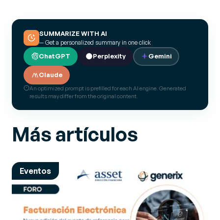
SUMMARIZE WITH AI
— Get a personalized summary in one click
ChatGPT
Perplexity
Gemini
Claude
An optimized prompt is prefilled for each AI engine. Generated
results may differ from the original content.
Más artículos
Eventos