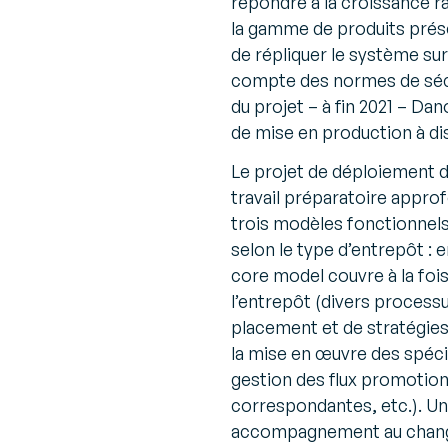
répondre à la croissance ra
la gamme de produits prése
de répliquer le système sur
compte des normes de sécu
du projet – à fin 2021 – D
de mise en production à di
Le projet de déploiement 
travail préparatoire approfo
trois modèles fonctionnel
selon le type d’entrepôt : 
core model couvre à la fois
l’entrepôt (divers process
placement et de stratégies 
la mise en œuvre des spécif
gestion des flux promotio
correspondantes, etc.). U
accompagnement au change