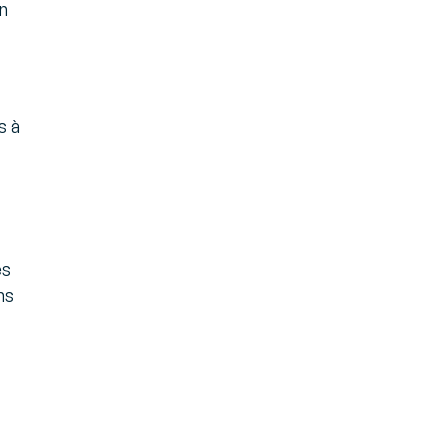
n
s à
es
ns