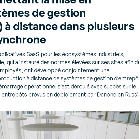
ce de vos
les formes
plateforme
erts
s en entrepôt
d’intégration
tèmes de gestion
es et recommandations d’experts
A2A dernière
s et solutions du secteur
Animation du
génération
 à distance dans plusieurs
du transport
parcours d’achat
 meilleurs
omnicanal
frètement et
Animez la relation client
synchrone
ement
en temps réel et
fidélisez vos clients
pplicatives SaaS pour les écosystèmes industriels,
partagée
ie, qui a instauré des normes élevées sur ses sites afin d
Gestion des stocks
es employés, ont développé conjointement une
ionnements
unifiés
Réalisez en temps réel
roduction à distance de systèmes de gestion d’entrepô
ionnements
toutes les opérations
 démarrage opérationnel s’est déroulé avec succès sur le
e
de mouvement de
es entrepôts prévus en déploiement par Danone en Russi
ive
stocks et mettez en
place une gestion de la
seconde vie de vos
ires
produits
es - 3PL
 votre
e de manière
t durable !