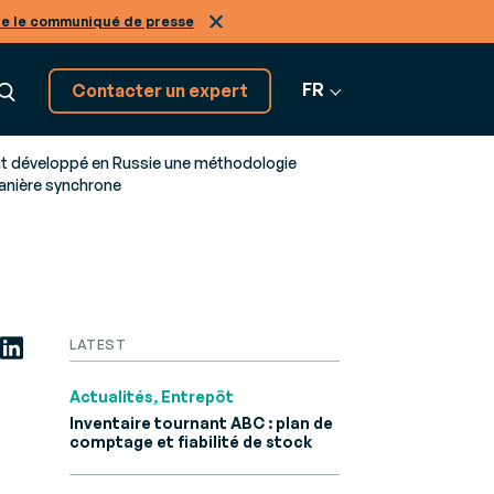
re le communiqué de presse
FR
Contacter un expert
 ont développé en Russie une méthodologie
manière synchrone
Découvrez tous nos
GRATION
logiciels SaaS
on
Tous nos
tiers, de A à Z
os
nir expert de nos solutions
logiciels
LATEST
r-
ans le
Actualités, Entrepôt
Inventaire tournant ABC : plan de
comptage et fiabilité de stock
Infinity
ne