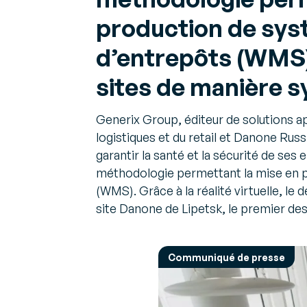
facturation
performan
Avis d'exp
électronique
opération
production de sys
Perspectiv
Actualités & Evènements
Faites confiance à l’une
sur les défi
Parcourez nos dernières annonces
des premières
d’entrepôts (WMS)
Gestion 
Plateforme Agréée
Faites les
choix d’af
sites de manière 
de charg
Generix Group, éditeur de solutions a
Gestion 
logistiques et du retail et Danone Russ
des
garantir la santé et la sécurité de s
approvis
Gérez vos
méthodologie permettant la mise en p
approvis
(WMS). Grâce à la réalité virtuelle, le
de manièr
site Danone de Lipetsk, le premier d
collaborat
Prestata
Communiqué de presse
Logistiqu
Accélérez
croissanc
rentable e