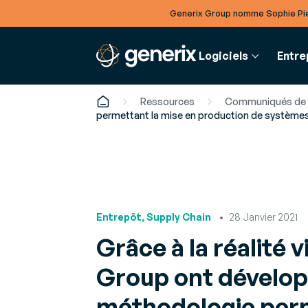
Generix Group nomme Sophie Pie
Logiciels
Entre
Ressources
Communiqués de 
permettant la mise en production de systèmes
FINANCE
RESSOUR
SUPPLY 
GENERIX
Facturation
Articles
Gestion 
A propos de Generix
électronique
Analyses et
ressourc
Découvrez qui nous sommes
Entrepôt, Supply Chain
28 Janvier 2021
Digitalisez vos chaînes
sur les der
Optimisez
de facturation achat et
de vos m
Gouvernance
Grâce à la réalité 
vente
productio
Livres bla
Rencontrez nos équipes dirigeantes
Études appr
Group ont dévelop
Plateforme Agréée
pour optim
Gestion 
Carrières
(ex-PDP) :
Améliorez 
méthodologie perm
Rejoignez nos équipes