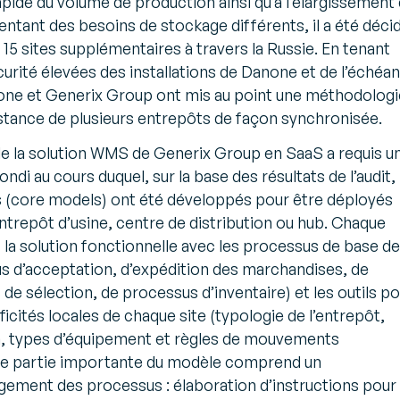
pide du volume de production ainsi qu’à l’élargissement
ntant des besoins de stockage différents, il a été déci
 15 sites supplémentaires à travers la Russie. En tenant
rité élevées des installations de Danone et de l’échéa
anone et Generix Group ont mis au point une méthodologi
stance de plusieurs entrepôts de façon synchronisée.
de la solution WMS de Generix Group en SaaS a requis u
ndi au cours duquel, sur la base des résultats de l’audit,
s (core models) ont été développés pour être déployés
entrepôt d’usine, centre de distribution ou hub. Chaque
 la solution fonctionnelle avec les processus de base de
us d’acceptation, d’expédition des marchandises, de
de sélection, de processus d’inventaire) et les outils p
icités locales de chaque site (typologie de l’entrepôt,
n, types d’équipement et règles de mouvements
ne partie importante du modèle comprend un
ment des processus : élaboration d’instructions pour