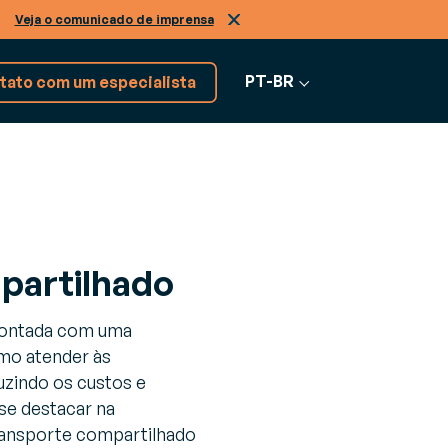
.
Veja o comunicado de imprensa
PT-BR
tato com um especialista
Explore mais de 17 soluções
RVIÇOS
de software
mpartilhado
nsultoria
Ver todos os
ra enfrentar os desafios do seu negócio
softwares
frontada com uma
omo atender às
zindo os custos e
o
se destacar na
transporte compartilhado