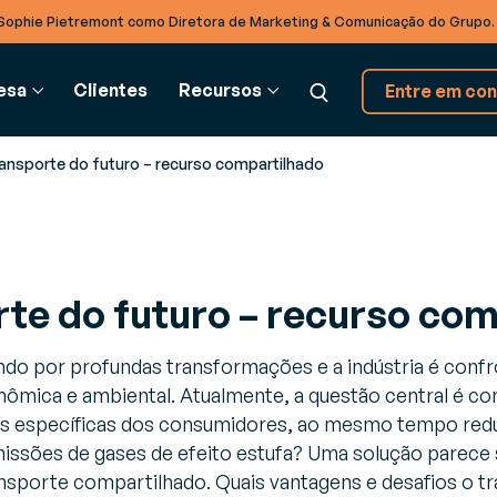
Sophie Pietremont como Diretora de Marketing & Comunicação do Grupo
esa
Clientes
Recursos
Entre em con
ransporte do futuro – recurso compartilhado
ADEIA DE
GLOSSÁRIO
INTEGRAÇÃO BTOB
PARCEIROS
SE
BASTECIMENTO
rte do futuro – recurso co
Glossário
Soluções EDI
Parceiros
Co
ado
estão de recursos (RMS)
Modernize suas trocas
Descubra nosso ecossistema de parceiros
Pa
timize a gestão dos seus
interempresas com o Cloud
ndo por profundas transformações e a indústria é con
eios de produção logísticos
nômica e ambiental. Atualmente, a questão central é c
TradeXpress Infinity
is específicas dos consumidores, ao mesmo tempo redu
estão de armazém (WMS)
Uma plataforma de integraçã
issões de gases de efeito estufa? Uma solução parece 
s
mente a eficiência em seu
B2B e A2A de última geração
rmazém
ransporte compartilhado. Quais vantagens e desafios o 