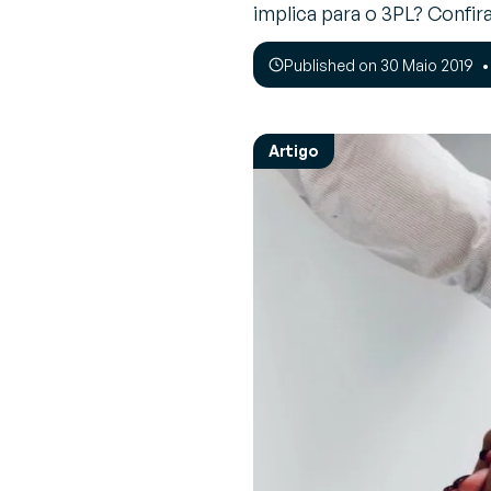
Opinião de Especialista
implica para o 3PL? Confira
Perspectivas e recomendações de
V
Sobre a Generix
especialistas sobre desafios da indústria 
(
Published on 30 Maio 2019
Descubra quem nós somos
soluções
G
de
Artigo
G
(
F
a