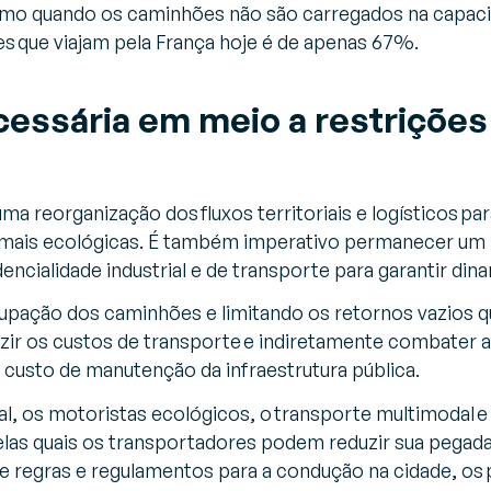
mo quando os caminhões não são carregados na capacid
 que viajam pela França hoje é de apenas 67%.
essária em meio a restriçõe
a reorganização dos fluxos territoriais e logísticos pa
 mais ecológicas. É também imperativo permanecer um 
ncialidade industrial e de transporte para garantir dina
upação dos caminhões e limitando os retornos vazios qu
zir os custos de transporte e indiretamente combater a
o custo de manutenção da infraestrutura pública.
l, os motoristas ecológicos, o transporte multimodal e 
pelas quais os transportadores podem reduzir sua pega
de regras e regulamentos para a condução na cidade, os