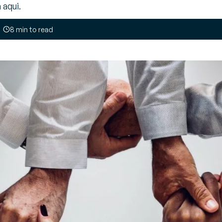
 aqui.
endor Managed Inventory
e
VMI)
8 min to read
erencie seus abastecimentos
 forma colaborativa
estão de transportes
TMS)
aça as melhores escolhas de
fretamento e carregamento