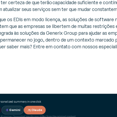
er certeza de que terão capacidade suficiente e cont
 atualizar seus serviços sem ter que mudar constante
o que os EDIs em modo licença, as soluções de software
tem que as empresas se libertem de muitas restrições e
grada às soluções da Generix Group para ajudar as e
e permanecer no jogo, dentro de um contexto marcado 
er saber mais? Entre em contato com nossos especiali
ersonalized summary in one click
Gemini
Claude
 AI engine. Generated results may differ from the original content.