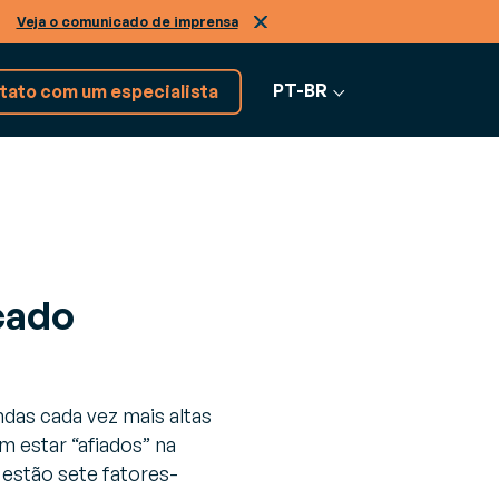
.
Veja o comunicado de imprensa
PT-BR
tato com um especialista
Explore mais de 17 soluções
RVIÇOS
de software
cado
nsultoria
Ver todos os
ra enfrentar os desafios do seu negócio
softwares
das cada vez mais altas
o
m estar “afiados” na
estão sete fatores-