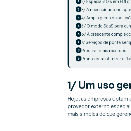
2/ Especialistas em EDI di
3/ A necessidade indisp
4/ Ampla gama de soluçõ
5/ O modo SaaS para cum
6/ A crescente complexid
7/ Serviços de ponta se
Procurar mais recursos
Pronto para otimizar o f
1/ Um uso ge
Hoje, as empresas optam p
provedor externo especial
mais simples do que geren