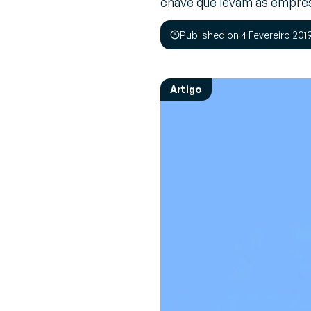
chave que levam as empres
Opinião de Especialista
Perspectivas e recomendações de
V
Sobre a Generix
Published on 4 Fevereiro 201
especialistas sobre desafios da indústria 
(
Descubra quem nós somos
soluções
G
de
Artigo
G
(
F
a