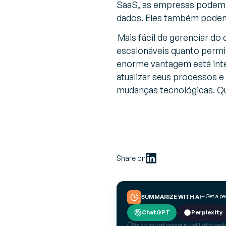
SaaS, as empresas podem t
dados. Eles também podem
Mais fácil de gerenciar d
escalonáveis quanto permi
enorme vantagem está inte
atualizar seus processos 
mudanças tecnológicas. Qu
Share on
— Get a p
SUMMARIZE WITH AI
ChatGPT
Perplexity
An optimized prompt is prefilled for each