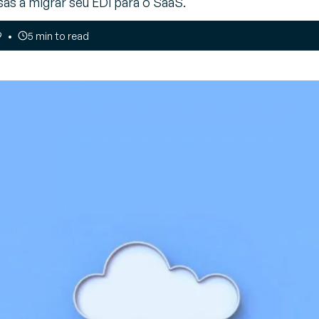
as a migrar seu EDI para o SaaS.
endor Managed Inventory
9
5 min to read
e
VMI)
erencie seus abastecimentos
 forma colaborativa
estão de transportes
TMS)
aça as melhores escolhas de
fretamento e carregamento