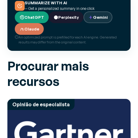
SUMMARIZE WITH AI
— Get a personalized summary in one click
ChatGPT
Perplexity
Gemini
Claude
An optimized prompt is prefilled for each AI engine. Generated
results may differ from the original content.
Procurar mais
recursos
Opinião de especialista