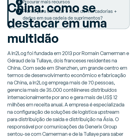
Procurar mais recursos
China: como se
Pronto para otimizar o fluxo de mercadorias +
dados em sua cadeia de suprimentos?
destacar em uma
multidão
A In2Log foi fundada em 2013 por Romain Camerman e
Géraud de la Tullaye, dois franceses residentes na
China. Com sede em Shenzhen, um grande centro em
termos de desenvolvimento econômico e fabricação
na China, a In2Log emprega mais de 70 pessoas,
gerencia mais de 35.000 contêineres distribuídos
internacionalmente por ano e gera mais de US$ 12
milhões em receita anual. A empresa é especializada
na configuração de soluções de logística upstream
para distribuição de saída e distribuição na Ásia. O
responsável por comunicações da Generix Group
sentou-se com Camerman e de la Tullaye para saber