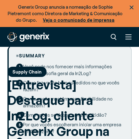
Generix Group anuncia a nomeação de Sophie
Pietremont como Diretora de Marketing & Comunicação
do Grupo.
Veja o comunicado de imprensa
SUMMARY
Você pode nos fornecer mais informações
Supply Chain
sobre a filosofia geral da In2Log?
[Entrevista]
O que faz vocês bem sucedidos no que vocês
fazem?
Destaque para
Como vocês mantêm essa flexibilidade no
armazém?
In2Log, cliente
Como vocês se destacam da multidão?
Por que vocês escolheram iniciar uma empresa
Generix Group na
em Shenzhen?