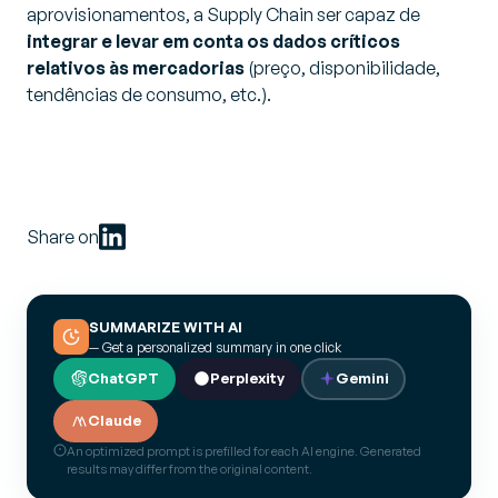
aprovisionamentos, a Supply Chain ser capaz de
integrar e levar em conta os dados críticos
relativos às mercadorias
(preço, disponibilidade,
tendências de consumo, etc.).
Share on
SUMMARIZE WITH AI
— Get a personalized summary in one click
ChatGPT
Perplexity
Gemini
Claude
An optimized prompt is prefilled for each AI engine. Generated
results may differ from the original content.