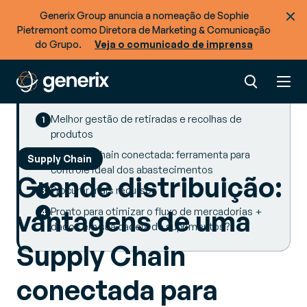
Generix Group anuncia a nomeação de Sophie
Pietremont como Diretora de Marketing & Comunicação
do Grupo.
Veja o comunicado de imprensa
SUMMARY
Melhor gestão de retiradas e recolhas de
produtos
A Supply Chain conectada: ferramenta para
Supply Chain
controle ideal dos abastecimentos
Grande distribuição:
Procurar mais recursos
vantagens de uma
Pronto para otimizar o fluxo de mercadorias +
dados em sua cadeia de suprimentos?
Supply Chain
conectada para