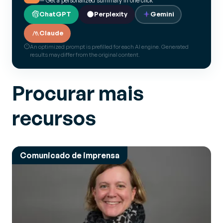
— Get a personalized summary in one click
ChatGPT
Perplexity
Gemini
Claude
An optimized prompt is prefilled for each AI engine. Generated
results may differ from the original content.
Procurar mais
recursos
Comunicado de imprensa