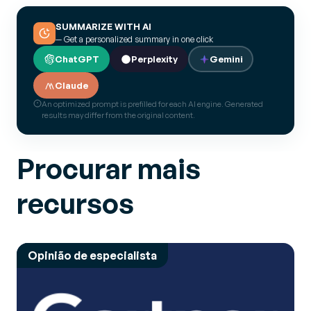
SUMMARIZE WITH AI
— Get a personalized summary in one click
ChatGPT
Perplexity
Gemini
Claude
An optimized prompt is prefilled for each AI engine. Generated
results may differ from the original content.
Procurar mais
recursos
Opinião de especialista