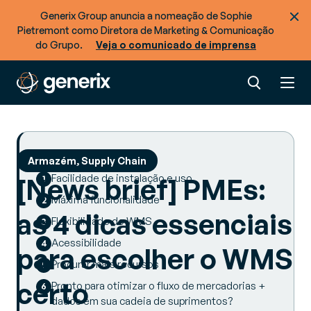
Generix Group anuncia a nomeação de Sophie
Pietremont como Diretora de Marketing & Comunicação
do Grupo.
Veja o comunicado de imprensa
SUMMARY
Armazém, Supply Chain
Facilidade de instalação e uso
[News brief] PMEs:
Máxima funcionalidade
as 4 dicas essenciais
Flexibilidade do WMS
Acessibilidade
para escolher o WMS
Procurar mais recursos
certo
Pronto para otimizar o fluxo de mercadorias +
dados em sua cadeia de suprimentos?