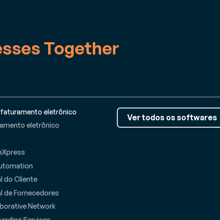
esses Together
 faturamento eletrônico
Ver todos os softwares
ramento eletrônico
eXpress
utomation
l do Cliente
al de Fornecedores
aborative Network
arding Services