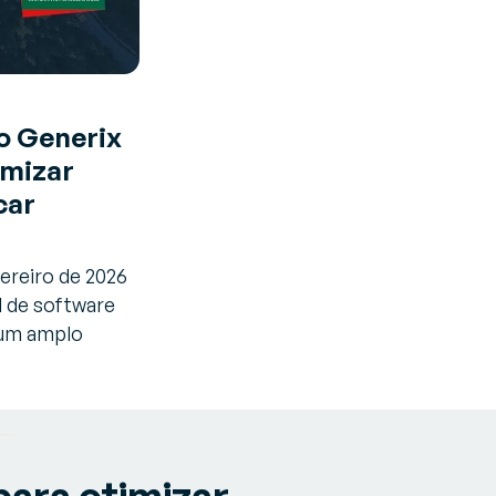
 o Generix
imizar
car
vereiro de 2026
l de software
 um amplo
para otimizar