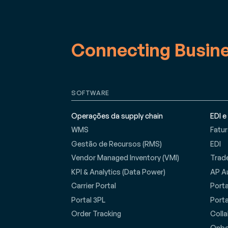
Connecting Busin
SOFTWARE
Operações da supply chain
EDI e
WMS
Fatu
Gestão de Recursos (RMS)
EDI
Vendor Managed Inventory (VMI)
Trad
KPI & Analytics (Data Power)
AP A
Carrier Portal
Porta
Portal 3PL
Port
Order Tracking
Coll
Onbo