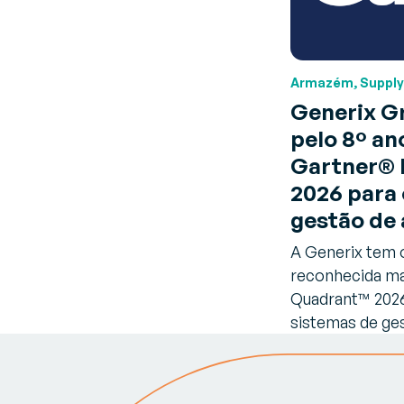
Armazém, Supply
Generix G
pelo 8º an
Gartner® 
2026 para 
gestão de
A Generix tem 
reconhecida ma
Quadrant™ 2026
sistemas de ge