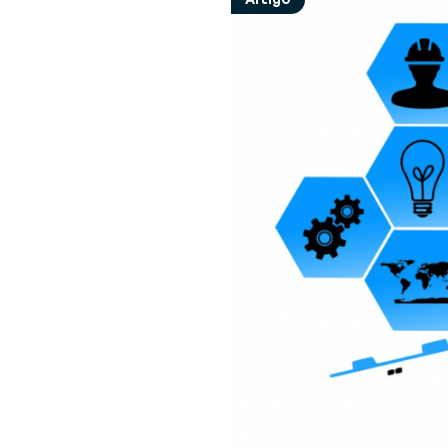
Opinião de Especialista
Perspectivas e recomendações de
V
Sobre a Generix
especialistas sobre desafios da indústria 
(
Descubra quem nós somos
soluções
G
de
G
(
F
a