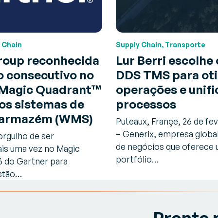
 Chain
Supply Chain, Transporte
roup reconhecida
Lur Berri escolhe
o consecutivo no
DDS TMS para ot
Magic Quadrant™
operações e unifi
os sistemas de
processos
 armazém (WMS)
Puteaux, Françe, 26 de fe
– Generix, empresa globa
orgulho de ser
de negócios que oferece
is uma vez no Magic
portfólio…
 do Gartner para
stão…
Pronto 