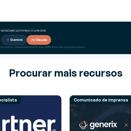
ersonalized summary in one click
Gemini
Claude
 AI engine. Generated results may differ from the original content.
Procurar mais recursos
cialista
Comunicado de imprensa