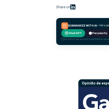
Share on
— Get a p
SUMMARIZE WITH AI
ChatGPT
Perplexity
An optimized prompt is prefilled for each
Opinião de espe