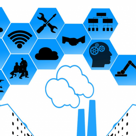
endor Managed Inventory
e
VMI)
erencie seus abastecimentos
 forma colaborativa
estão de transportes
TMS)
aça as melhores escolhas de
fretamento e carregamento