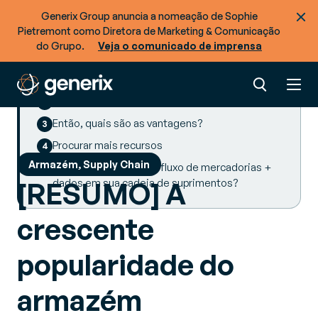
Generix Group anuncia a nomeação de Sophie
Pietremont como Diretora de Marketing & Comunicação
SUMMARY
do Grupo.
Veja o comunicado de imprensa
A recente mudança da Decathlon para o
armazém omnichannel
E-commerce e Click and Collect
Então, quais são as vantagens?
Procurar mais recursos
Armazém, Supply Chain
Pronto para otimizar o fluxo de mercadorias +
[RESUMO] A
dados em sua cadeia de suprimentos?
crescente
popularidade do
armazém