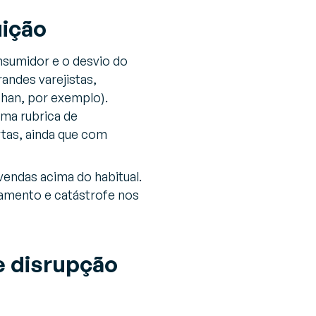
uição
nsumidor e o desvio do
randes varejistas,
chan, por exemplo).
uma rubrica de
rtas, ainda que com
vendas acima do habitual.
amento e catástrofe nos
e disrupção