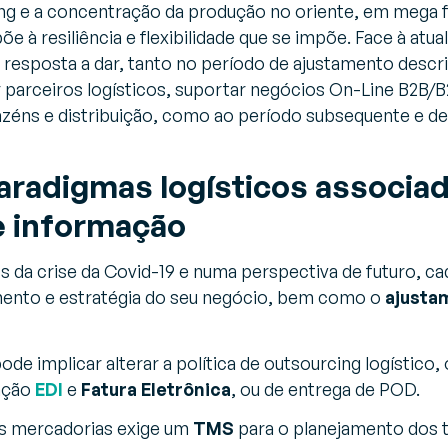
g e a concentração da produção no oriente, em mega 
õe à resiliência e flexibilidade que se impõe. Face à atua
resposta a dar, tanto no período de ajustamento descr
 parceiros logísticos, suportar negócios On-Line B2B/B2
azéns e distribuição, como ao período subsequente e de 
radigmas logísticos associad
e informação
os da crise da Covid-19 e numa perspectiva de futuro, 
mento e estratégia do seu negócio, bem como o
ajusta
ode implicar alterar a política de
outsourcing
logístico,
ação
EDI
e
Fatura Eletrônica
, ou de entrega de POD.
das mercadorias exige um
TMS
para o planejamento dos t