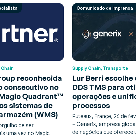
cialista
Comunicado de imprensa
 Chain
Supply Chain, Transporte
roup reconhecida
Lur Berri escolhe
o consecutivo no
DDS TMS para ot
Magic Quadrant™
operações e unifi
os sistemas de
processos
 armazém (WMS)
Puteaux, Françe, 26 de fe
– Generix, empresa globa
orgulho de ser
de negócios que oferece
is uma vez no Magic