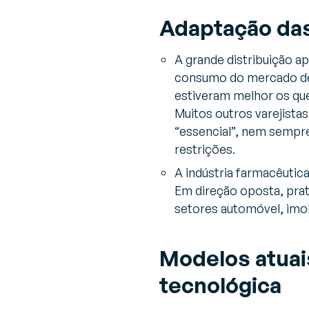
Adaptação das
A grande distribuição a
consumo do mercado de h
estiveram melhor os que
Muitos outros varejista
“essencial”, nem sempre 
restrições.
A indústria farmacêutic
Em direção oposta, pra
setores automóvel, imobi
Modelos atuai
tecnológica