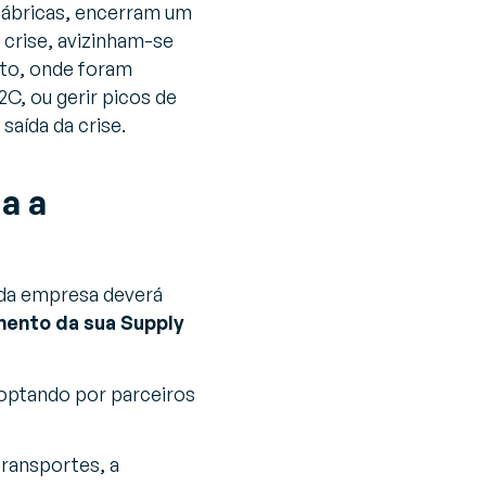
fábricas, encerram um
l crise, avizinham-se
ito, onde foram
C, ou gerir picos de
saída da crise.
a a
cada empresa deverá
mento da sua Supply
 optando por parceiros
ransportes, a