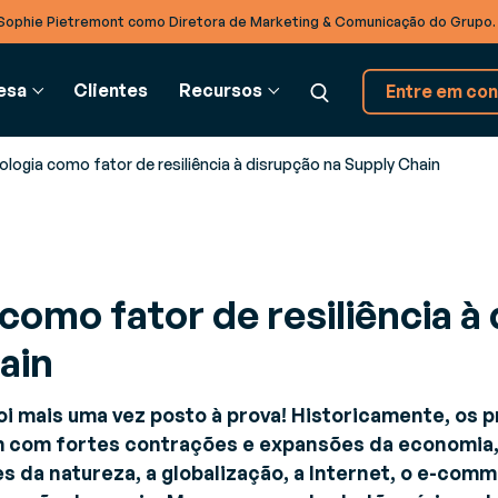
Sophie Pietremont como Diretora de Marketing & Comunicação do Grupo
esa
Clientes
Recursos
Entre em con
ologia como fator de resiliência à disrupção na Supply Chain
ADEIA DE
GLOSSÁRIO
INTEGRAÇÃO BTOB
PARCEIROS
SE
BASTECIMENTO
como fator de resiliência à
Glossário
Soluções EDI
Parceiros
Co
ado
estão de recursos (RMS)
Modernize suas trocas
Descubra nosso ecossistema de parceiros
Pa
ain
timize a gestão dos seus
interempresas com o Cloud
eios de produção logísticos
TradeXpress Infinity
foi mais uma vez posto à prova! Historicamente, os p
estão de armazém (WMS)
Uma plataforma de integraçã
am com fortes contrações e expansões da economia
s
mente a eficiência em seu
B2B e A2A de última geração
s da natureza, a globalização, a Internet, o e-com
rmazém