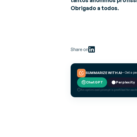
tantos anônimos profiss
Obrigado a todos.
Share on
— Get a p
SUMMARIZE WITH AI
ChatGPT
Perplexity
An optimized prompt is prefilled for each