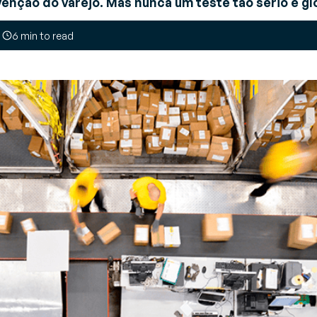
venção do varejo. Mas nunca um teste tão sério e gl
endor Managed Inventory
6 min to read
e
VMI)
erencie seus abastecimentos
 forma colaborativa
estão de transportes
TMS)
aça as melhores escolhas de
fretamento e carregamento
luxo de mercadorias + dados em sua cadeia de suprimentos?