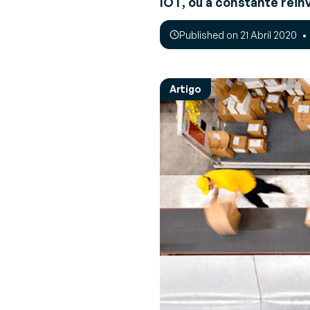
IOT, ou a constante rein
Opinião de Especialista
Perspectivas e recomendações de
V
Sobre a Generix
Published on 21 Abril 2020
especialistas sobre desafios da indústria 
(
Descubra quem nós somos
soluções
G
de
Artigo
G
(
F
a
SUMMARY
Procurar mais recursos
Pronto para otimizar o f