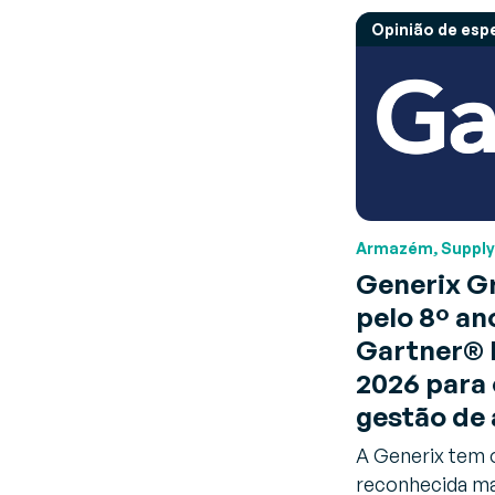
Opinião de espe
Armazém, Supply
Generix G
pelo 8º an
Gartner® 
2026 para 
gestão de
A Generix tem 
reconhecida ma