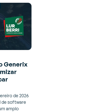
 o Generix
imizar
car
vereiro de 2026
l de software
 um amplo