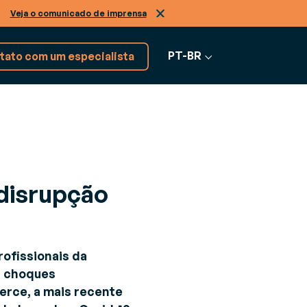
.
Veja o comunicado de imprensa
PT-BR
tato com um especialista
Explore mais de 17 soluções
RVIÇOS
de software
 disrupção
nsultoria
Ver todos os
ra enfrentar os desafios do seu negócio
softwares
rofissionais da
o
, choques
merce, a mais recente