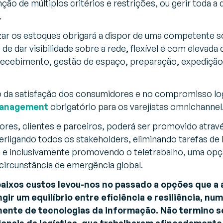
ção de múltiplos critérios e restrições, ou gerir toda 
.
izar os estoques obrigará a dispor de uma competente 
 dar visibilidade sobre a rede, flexível e com elevada 
recebimento, gestão de espaço, preparação, expedição,
 da satisfação dos consumidores e no compromisso log
anagement
obrigatório para os varejistas
omnichannel
res, clientes e parceiros, poderá ser promovido atravé
terligando todos os
stakeholders
, eliminando tarefas de
a e inclusivamente promovendo o teletrabalho, uma op
l circunstância de emergência global.
aixos custos levou-nos no passado a opções que a 
ngir um equilíbrio entre eficiência e resiliência, n
nente de tecnologias da informação. Não termino s