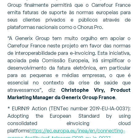
Group finalmente permitirá que o Carrefour France
emita faturas de suporte às normas europeias para
seus clientes privados e públicos através de
plataformas nacionais como o Chorus Pro.
“A Generix Group tem muito orgulho em apoiar o
Carrefour France neste projeto em favor das normas
de interoperabilidade para e-Invoicing. Esta iniciativa,
apoiada pela Comissão Europeia, irá simplificar o
desenvolvimento da fatura eletrônica, em particular
para as pequenas e médias empresas, o que é
essencial no contexto da crise de saúde que
atravessamos”
, diz
Christophe Viry, Product
Marketing Manager da Generix Group France
.
* EURIN19 Action (TENTec number 2019-EU-IA-0037):
Adopting the European Standard by using
consolidated eInvoicing cloud
platforms
https://ec.europa.eu/inea/en/connecting-
europe-facility/cef-telecom/2019-eu-ia-0037