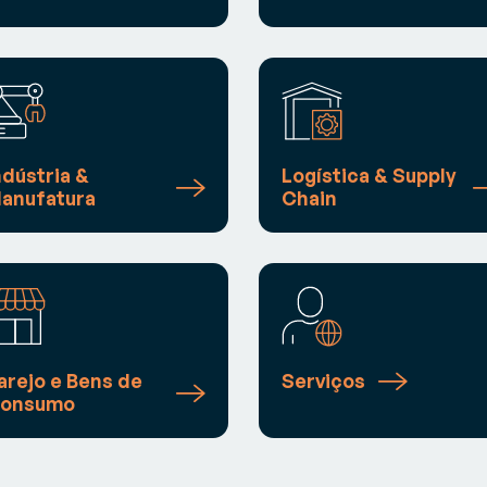
ndústria &
Logística & Supply
anufatura
Chain
arejo e Bens de
Serviços
onsumo