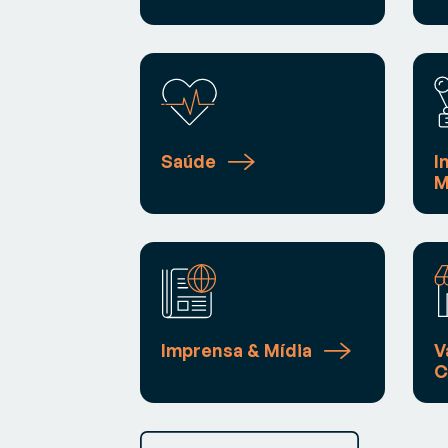
Saúde
I
M
Imprensa & Mídia
V
C