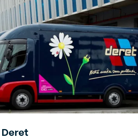
endor Managed Inventory
e
VMI)
erencie seus abastecimentos
 forma colaborativa
estão de transportes
TMS)
aça as melhores escolhas de
fretamento e carregamento
 Deret