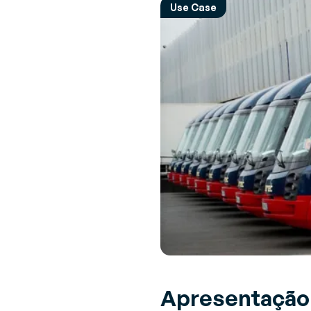
Opinião de Especialista
Use Case
Perspectivas e recomendações de
V
Sobre a Generix
especialistas sobre desafios da indústria 
(
Descubra quem nós somos
soluções
G
de
G
(
F
a
Apresentação