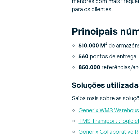
menores com mais frequên
para os clientes.
Principais nú
510.000 M²
de armazén
560
pontos de entrega
850.000
referências/a
Soluções utilizada
Saiba mais sobre as soluç
Generix WMS Warehou
TMS Transport : logicie
Generix Collaborative 