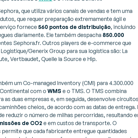
ephora, que utiliza vários canais de vendas e tem uma
dutos, que requer preparação extremamente ágil e
serviço fornece
560 pontos de distribuição
, incluindo
regues diariamente. Ele também despacha
850.000
ientes Sephora.fr. Outros players de e-commerce que
ogistique/Generix Group para sua logística são: La
ute, Vertbaudet, Quelle la Source e Hip.
ambém um Co-managed Inventory (CMI) para 4.300.000
 Continental com o
WMS
e o TMS. O TMS combina
 as duas empresas e, em seguida, desenvolve circuito
caminhões cheios, de acordo com as datas de entrega. 
 de reduzir o número de milhas percorridas, resultando 
missões de CO2
e em custos de transporte. O
permite que cada fabricante entregue quantidades