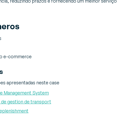
cia, reduzindo prazos e fornecendo um melhor serviço
meros
s
no e-commerce
s
ões apresentadas neste case
se Management System
l de gestion de transport
Replenishment