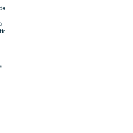
 de
a
tir
e