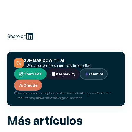
Share on
SUMMARIZE WITH AI
— Get a personalized summary in one click
ChatGPT
Perplexity
Gemini
Claude
An optimized prompt is prefilled for each AI engine. Generated
results may differ from the original content.
Más artículos