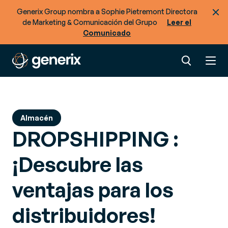
¿Está preparado para optimizar el flujo de
Generix Group nombra a Sophie Pietremont Directora
mercancías y datos en su cadena de
de Marketing & Comunicación del Grupo
Leer el
suministro?
Comunicado
Almacén
DROPSHIPPING :
¡Descubre las
ventajas para los
distribuidores!