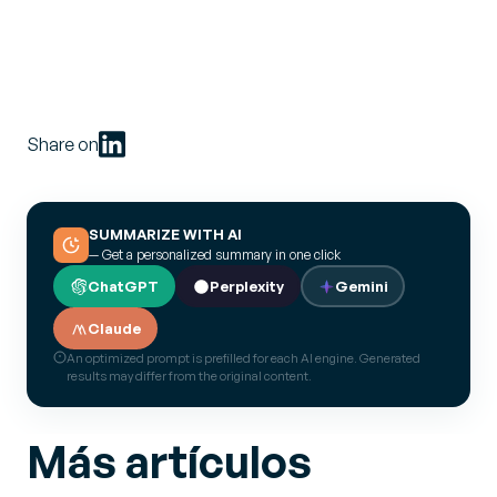
Share on
SUMMARIZE WITH AI
— Get a personalized summary in one click
ChatGPT
Perplexity
Gemini
Claude
An optimized prompt is prefilled for each AI engine. Generated
results may differ from the original content.
Más artículos