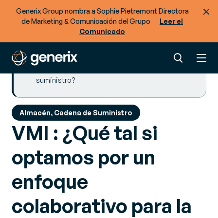
Generix Group nombra a Sophie Pietremont Directora
Algunos obstáculos a superar
de Marketing & Comunicación del Grupo
Leer el
El modelo VMI: muchas ventajas importantes
Comunicado
Más artículos
¿Está preparado para optimizar el flujo de
mercancías y datos en su cadena de
suministro?
Almacén, Cadena de Suministro
VMI : ¿Qué tal si
optamos por un
enfoque
colaborativo para la