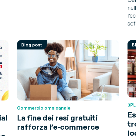
nel
l’e
sof
Blog post
B
3PL
Commercio omnicanale
Es
ial
La fine dei resi gratuiti
tr
rafforza l’e-commerce
lo
he