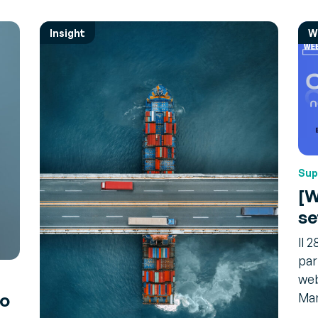
Insight
W
Sup
[W
se
Il 
par
web
to
Man