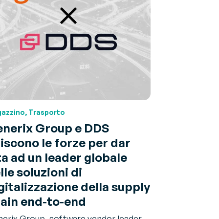
azzino, Trasporto
nerix Group e DDS
iscono le forze per dar
ta ad un leader globale
lle soluzioni di
gitalizzazione della supply
ain end-to-end
erix Group, software vendor leader