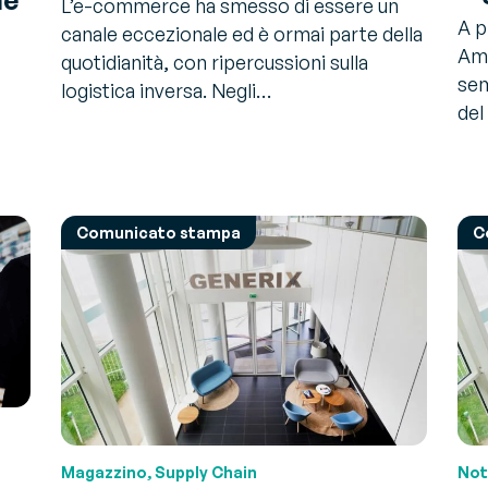
L’e-commerce ha smesso di essere un
A p
canale eccezionale ed è ormai parte della
Ama
quotidianità, con ripercussioni sulla
sem
logistica inversa. Negli…
del
Comunicato stampa
C
Magazzino, Supply Chain
Not