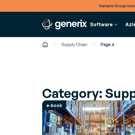
Generix Group nomi
Software
Azi
Supply Chain
Page 4
FINANCE
DOCU
S
AZIENDA
Fatturazione Elettronica
Artic
G
Governance
Category:
Supp
Digitalizza la fatturazione in
Appro
Ot
Conosci i nostri manager corporate e locali
piena conformità
sempre
ri
setto
Carriere
e-book
G
Entra a far parte di un team globale
E-bo
Ma
Studi 
m
Notizie & Eventi
per ot
Rimani aggiornato su news ed eventi