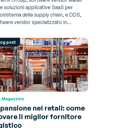
le soluzioni applicative SaaS per
cosistema della supply chain, e DDS,
tware vendor specializzato in…
log post
, Magazzino
pansione nel retail: come
ovare il miglior fornitore
gistico