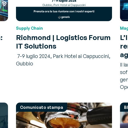
estione Trasporti - TMS
rola all'esperto
timizza i trasporti e riduci la
rimenti e raccomandazioni degli
O2
i sulle sfide e sulle soluzioni del settore
Supply Chain
Mag
endor Managed Inventory –
MI
:
Richmond | Logistics Forum
L’
struisci una supply chain
IT Solutions
re
ella ed efficiente
ag
7-9 luglio 2024, Park Hotel ai Cappuccini,
Gubbio
Il 
sof
gen
Ope
Comunicato stampa
B