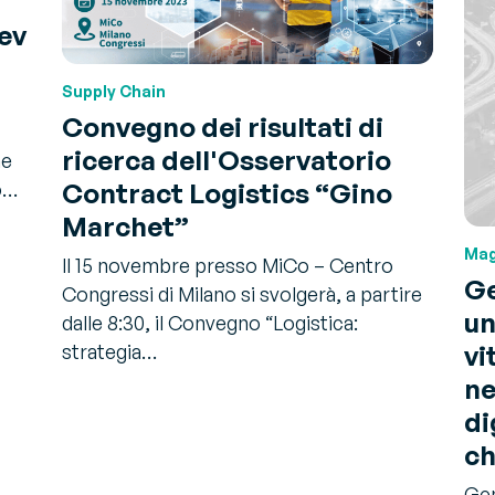
Bev
Supply Chain
Convegno dei risultati di
ricerca dell'Osservatorio
ne
Contract Logistics “Gino
mo…
Marchet”
Mag
Il 15 novembre presso MiCo – Centro
Ge
Congressi di Milano si svolgerà, a partire
un
dalle 8:30, il Convegno “Logistica:
vi
strategia…
ne
di
ch
Gen