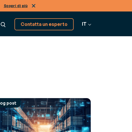
Scopri di più
IT
Contatta un esperto
Abbiamo altre soluzioni,
scoprile!
Vai a tutti i software
log post