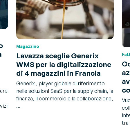
o
Magazzino
a
Lavazza sceglie Generix
Fat
Co
WMS per la digitalizzazione
az
di 4 magazzini in Francia
av
Generix , player globale di riferimento
co
ware
nelle soluzioni SaaS per la supply chain, la
n
finanza, il commercio e la collaborazione,
Vuo
vizi
…
col
int
tra