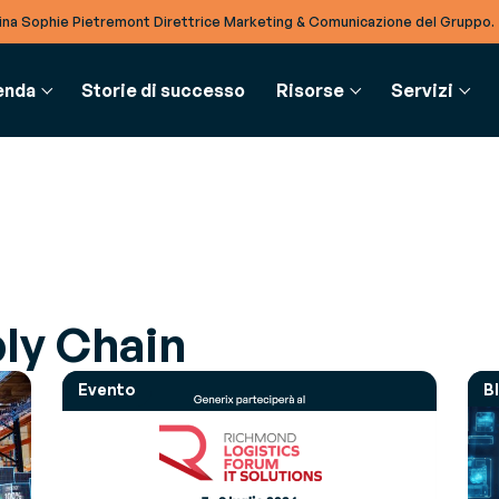
na Sophie Pietremont Direttrice Marketing & Comunicazione del Gruppo.
enda
Storie di successo
Risorse
Servizi
MENTI & RISORSE
UPPLY CHAIN
BTOB INTEGRATION
GLOSSARIO
PARTNER
SERVIZI
oli del blog
estione risorse - RMS
Software EDI
Glossario
Partner
Consulenza
ly Chain
fondimenti e notizie per essere
timizza la gestione delle
Digitalizza tutte le transazioni
Un ricco ecosistema di partner al tuo servizio
Affronta le sfide del tuo settore
 informati sulle ultime tendenze del
sorse in magazzino
multi-aziendali
re
Evento
B
estione magazzino - WMS
TradeXpress Infinity
ok
ssimizza l’efficienza in tutto il
Integra digitalmente tutti i
approfonditi e consulenza degli esperti
agazzino
partner
timizzare i tuoi processi aziendali