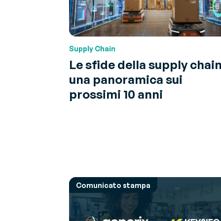
G
La pa
Ot
Chi siamo
Sugge
C
Scopri chi siamo
espert
Supply Chain
V
V
Le sfide della supply chain
Co
una panoramica sui
sn
prossimi 10 anni
Comunicato stampa