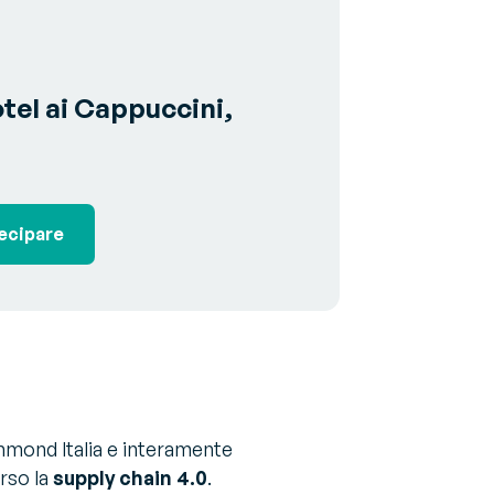
tel ai Cappuccini,
ecipare
chmond Italia e interamente
erso la
supply chain 4.0
.