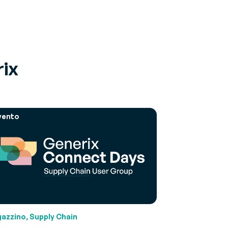
rix
vento
azzino, Supply Chain