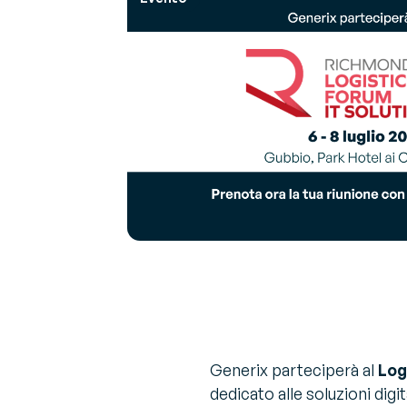
G
La pa
Ot
Chi siamo
Sugge
C
Scopri chi siamo
espert
V
V
Co
sn
Generix parteciperà al
Log
dedicato alle soluzioni digi