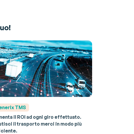
tuo!
enerix TMS
enta il ROI ad ogni giro effettuato.
tisci il trasporto merci in modo più
iciente.