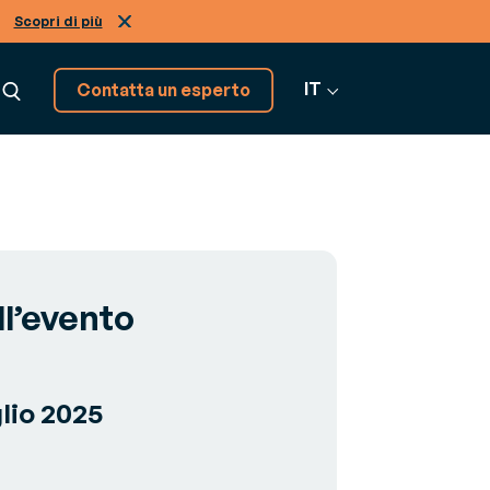
Scopri di più
IT
Contatta un esperto
Abbiamo altre soluzioni,
scoprile!
ll’evento
Vai a tutti i software
glio 2025