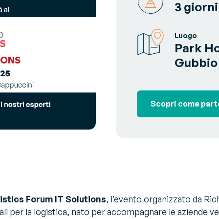
3 giorni
estione Trasporti - TMS
rola all'esperto
timizza i trasporti e riduci la
rimenti e raccomandazioni degli
O2
i sulle sfide e sulle soluzioni del settore
Luogo
Park Ho
endor Managed Inventory –
Gubbio
MI
struisci una supply chain
ella ed efficiente
Scopri come part
istics Forum IT Solutions
, l’evento organizzato da Ri
tali per la logistica, nato per accompagnare le aziende v