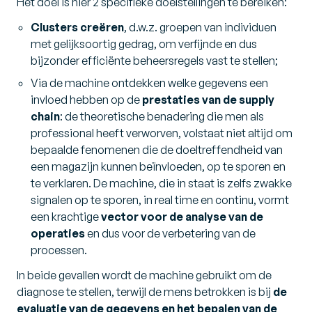
Het doel is hier 2 specifieke doelstellingen te bereiken:
Clusters creëren
, d.w.z. groepen van individuen
met gelijksoortig gedrag, om verfijnde en dus
bijzonder efficiënte beheersregels vast te stellen;
Via de machine ontdekken welke gegevens een
invloed hebben op de
prestaties van de supply
chain
: de theoretische benadering die men als
professional heeft verworven, volstaat niet altijd om
bepaalde fenomenen die de doeltreffendheid van
een magazijn kunnen beïnvloeden, op te sporen en
te verklaren. De machine, die in staat is zelfs zwakke
signalen op te sporen, in real time en continu, vormt
een krachtige
vector voor de analyse van de
operaties
en dus voor de verbetering van de
processen.
In beide gevallen wordt de machine gebruikt om de
diagnose te stellen, terwijl de mens betrokken is bij
de
evaluatie van de gegevens en het bepalen van de