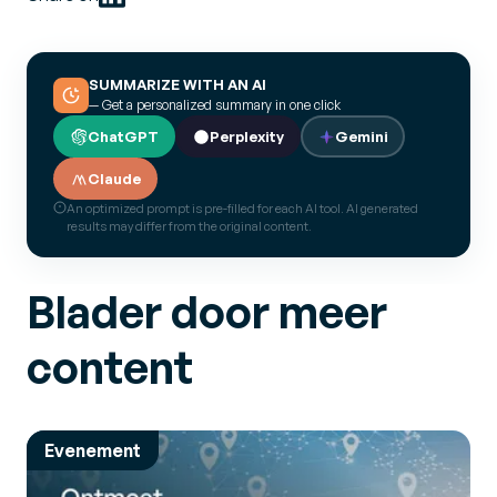
SUMMARIZE WITH AN AI
— Get a personalized summary in one click
ChatGPT
Perplexity
Gemini
Claude
An optimized prompt is pre-filled for each AI tool. AI generated
results may differ from the original content.
Blader door meer
content
Evenement