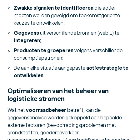
Zwakke signalen te identificeren
die actief
moeten worden gevolgd om toekomstgerichte
keuzes te ontwikkelen;
Gegevens
uit verschillende bronnen (web,..) te
integreren
;
Producten te groeperen
volgens verschillende
consumptiepatronen;
De aan elke situatie aangepaste
actiestrategie te
ontwikkelen
.
Optimaliseren van het beheer van
logistieke stromen
Wat het
voorraadbeheer
betreft, kan de
gegevensanalyse worden gekoppeld aan bepaalde
externe factoren (bevoorradingsproblemen met
grondstoffen, goederenverkeer,
weersomstandigheden,…) om bedrijven te helpen hun