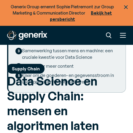
Generix Group ernennt Sophie Pietremont zur Group
SUMMARY
Marketing & Communication Director
Bekijk het
persbericht
Een nieuw tijdperk voor Supply Chain
Management
De bijdragen van Data Science aan de Supply
Chain sector
Samenwerking tussen mens en machine: een
cruciale kwestie voor Data Science
Blader door meer content
Supply Chain
Klaar om de goederen- en gegevensstroom in
Data Science en
uw supply chain te optimaliseren?
Supply Chain:
mensen en
algoritmen laten