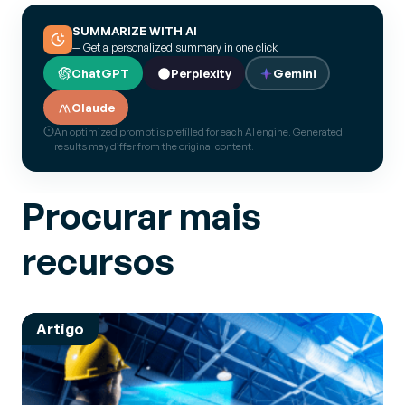
SUMMARIZE WITH AI
— Get a personalized summary in one click
ChatGPT
Perplexity
Gemini
Claude
An optimized prompt is prefilled for each AI engine. Generated
results may differ from the original content.
Procurar mais
recursos
Artigo