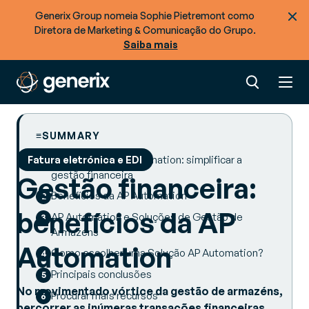
Generix Group nomeia Sophie Pietremont como
Diretora de Marketing & Comunicação do Grupo.
Saiba mais
SUMMARY
Introdução à AP Automation: simplificar a
Fatura eletrónica e EDI
gestão financeira
Gestão financeira:
Benefícios da AP Automation
benefícios da AP
AP Automation e Soluções de Gestão de
Armazéns
Automation
Como escolher uma Solução AP Automation?
Principais conclusões
No movimentado vórtice da gestão de armazéns,
Procurar mais recursos
percorrer as inúmeras transações financeiras,