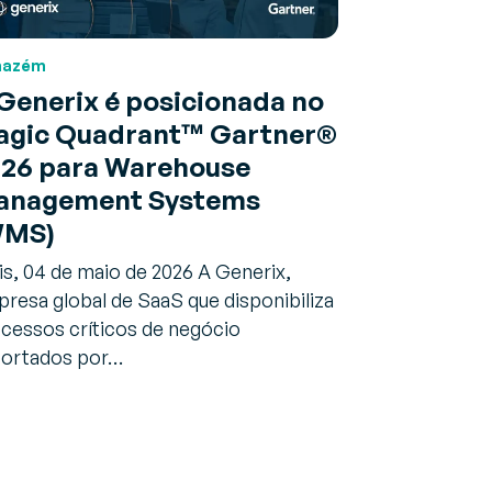
mazém
Generix é posicionada no
gic Quadrant™ Gartner®
26 para Warehouse
anagement Systems
WMS)
is, 04 de maio de 2026 A Generix,
resa global de SaaS que disponibiliza
cessos críticos de negócio
ortados por…