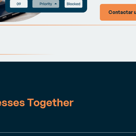
Contactar 
esses Together