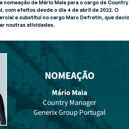
B2B e A2A de última geração
a a nomeação de Mário Maia para o cargo de Country
estão de Transportes
l
,
com efeitos desde o dia 4 de abril de 2022. O
TMS)
rcial e substitui no cargo Marc Defretin, que deci
pulsione o transporte
ar noutras atividades.
teligente e aumente o ROI em
ada rota
estão de inventário (VMI)
estão colaborativa de
provisionamentos