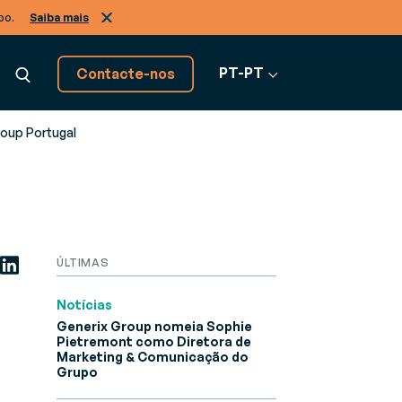
po.
Saiba mais
PT-PT
Contacte-nos
oup Portugal
Descubra todas as
soluções software
Ver todo o software
ÚLTIMAS
s de negócio, de A a Z
Notícias
Generix Group nomeia Sophie
Pietremont como Diretora de
Marketing & Comunicação do
Grupo
ão