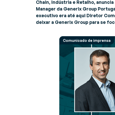
Chain, Indústria e Retalho, anunci
Descubra as últimas notícias e eventos
G
Manager da Generix Group Portuga
(
executivo era até aqui Diretor Come
Sobre a Generix
Im
Saiba mais sobre nós
deixar a Generix Group para se foc
in
c
Comunicado de imprensa
G
G
a