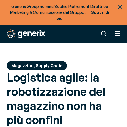
un’accoppiata davvero molto “smart”
Generix Group nomina Sophie Pietremont Direttrice
Le perturbazioni della supply chain di domani
Marketing & Comunicazione del Gruppo.
Scopri di
più
Scopri altre risorse di Generix
Vuoi ottimizzare lo scambio merci e dati?
Magazzino, Supply Chain
Logistica agile: la
robotizzazione del
magazzino non ha
più confini