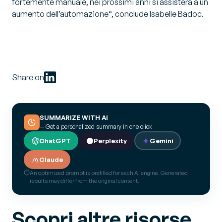
fortemente manuale, nei prossimi anni si assisterà a un
aumento dell’automazione
“, conclude Isabelle Badoc.
Share on
SUMMARIZE WITH AI
— Get a personalized summary in one click
ChatGPT
Perplexity
Gemini
Claude
An optimized prompt is prefilled for each AI engine. Generated
results may differ from the original content.
Scopri altre risorse