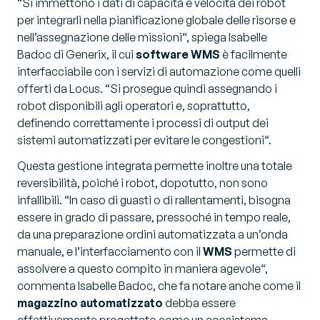
“
Si immettono i dati di capacità e velocità dei robot
per integrarli nella pianificazione globale delle risorse e
nell’assegnazione delle missioni
“, spiega Isabelle
Badoc di Generix, il cui
software WMS
è facilmente
interfacciabile con i servizi di automazione come quelli
offerti da Locus. “
Si prosegue quindi assegnando i
robot disponibili agli operatori e, soprattutto,
definendo correttamente i processi di output dei
sistemi automatizzati per evitare le congestioni
“.
Questa gestione integrata permette inoltre una totale
reversibilità, poiché i robot, dopotutto, non sono
infallibili. “
In caso di guasti o di rallentamenti, bisogna
essere in grado di passare, pressoché in tempo reale,
da una preparazione ordini automatizzata a un’onda
manuale, e l’interfacciamento con il
WMS
permette di
assolvere a questo compito in maniera agevole
“,
commenta Isabelle Badoc, che fa notare anche come il
magazzino automatizzato
debba essere