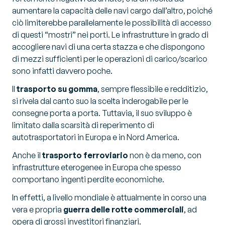
aumentare la capacità delle navi cargo dall’altro, poiché
ciò limiterebbe parallelamente le possibilità di accesso
di questi “mostri” nei porti. Le infrastrutture in grado di
accogliere navi di una certa stazza e che dispongono
di mezzi sufficienti per le operazioni di carico/scarico
sono infatti davvero poche.
Il
trasporto su gomma
, sempre flessibile e redditizio,
si rivela dal canto suo la scelta inderogabile per le
consegne porta a porta. Tuttavia, il suo sviluppo è
limitato dalla scarsità di reperimento di
autotrasportatori in Europa e in Nord America.
Anche il
trasporto ferroviario
non è da meno, con
infrastrutture eterogenee in Europa che spesso
comportano ingenti perdite economiche.
In effetti, a livello mondiale è attualmente in corso una
vera e propria
guerra delle rotte commerciali
, ad
opera di grossi investitori finanziari.