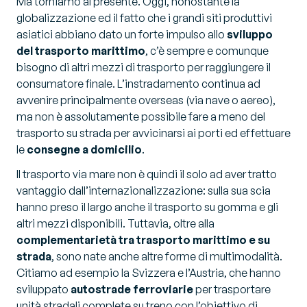
Ma torniamo al presente. Oggi, nonostante la
globalizzazione ed il fatto che i grandi siti produttivi
asiatici abbiano dato un forte impulso allo
sviluppo
del trasporto marittimo
, c’è sempre e comunque
bisogno di altri mezzi di trasporto per raggiungere il
consumatore finale. L’instradamento continua ad
avvenire principalmente overseas (via nave o aereo),
ma non è assolutamente possibile fare a meno del
trasporto su strada per avvicinarsi ai porti ed effettuare
le
consegne a domicilio
.
Il trasporto via mare non è quindi il solo ad aver tratto
vantaggio dall’internazionalizzazione: sulla sua scia
hanno preso il largo anche il trasporto su gomma e gli
altri mezzi disponibili. Tuttavia, oltre alla
complementarietà tra trasporto marittimo e su
strada
, sono nate anche altre forme di multimodalità.
Citiamo ad esempio la Svizzera e l’Austria, che hanno
sviluppato
autostrade ferroviarie
per trasportare
unità stradali complete su treno con l’obiettivo di