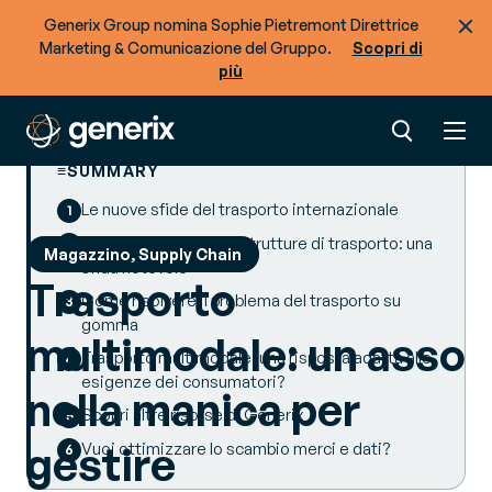
Generix Group nomina Sophie Pietremont Direttrice
Marketing & Comunicazione del Gruppo.
Scopri di
più
SUMMARY
Le nuove sfide del trasporto internazionale
La capacità delle infrastrutture di trasporto: una
Magazzino, Supply Chain
sfida notevole
Trasporto
Come risolvere il problema del trasporto su
gomma
multimodale: un asso
Trasporto multimodale: una risposta adatta alle
esigenze dei consumatori?
nella manica per
Scopri altre risorse di Generix
gestire
Vuoi ottimizzare lo scambio merci e dati?