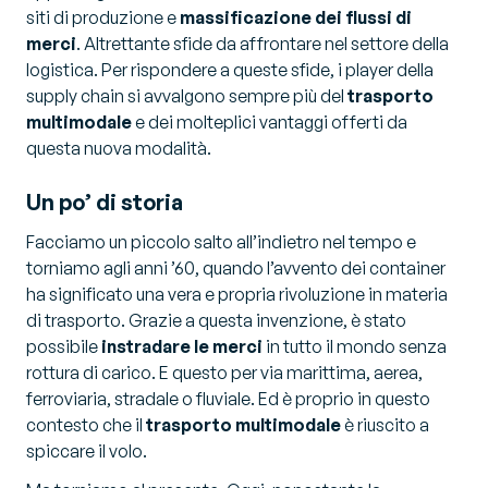
siti di produzione e
massificazione dei flussi di
merci
. Altrettante sfide da affrontare nel settore della
logistica. Per rispondere a queste sfide, i player della
supply chain si avvalgono sempre più del
trasporto
multimodale
e dei molteplici vantaggi offerti da
questa nuova modalità.
Un po’ di storia
Facciamo un piccolo salto all’indietro nel tempo e
torniamo agli anni ’60, quando l’avvento dei container
ha significato una vera e propria rivoluzione in materia
di trasporto. Grazie a questa invenzione, è stato
possibile
instradare le merci
in tutto il mondo senza
rottura di carico. E questo per via marittima, aerea,
ferroviaria, stradale o fluviale. Ed è proprio in questo
contesto che il
trasporto multimodale
è riuscito a
spiccare il volo.