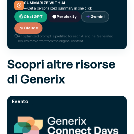
SUMMARIZE WITH AI
— Get a personalized summary in one click
ChatGPT
Perplexity
Gemini
Claude
An optimized prompt is prefilled for each AI engine. Generated
results may differ from the original content.
Scopri altre risorse
di Generix
Evento